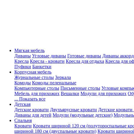
Мягкая мебель
Диваны
Угловые диваны
Готовые диваны
Диваны аккорд
Кресла
Кресла - кровати
Кресла для отдыха
Кресла для о
Пуфики
Банкетки
Корпусная мебель
Журнальные столы
Зеркала
Комоды
Комоды пеленальные
Компьютерные столы
Письменные столы
Угловые компь
Мебель для прихожих
Вешалки
Модули для прихожих
Об
... Показать все
Детская
Детские кровати
Двухъярусные кровати
Детские кровати 
Диваны для детей
Модули (модульные детские)
Модульны
Спальня
Кровати
Кровати шириной 120 см (полутороспальные кр
шириной 180 см (двуспальные кровати)
Кровати шириной