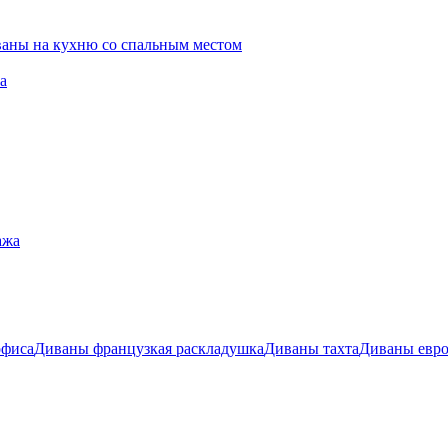
ваны на кухню со спальным местом
а
ажа
офиса
Диваны французкая раскладушка
Диваны тахта
Диваны евр