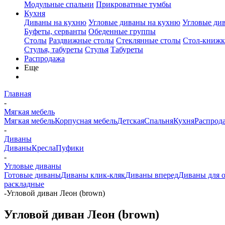
Модульные спальни
Прикроватные тумбы
Кухня
Диваны на кухню
Угловые диваны на кухню
Угловые ди
Буфеты, серванты
Обеденные группы
Столы
Раздвижные столы
Стеклянные столы
Стол-книжк
Стулья, табуреты
Стулья
Табуреты
Распродажа
Еще
Главная
-
Мягкая мебель
Мягкая мебель
Корпусная мебель
Детская
Спальня
Кухня
Распрод
-
Диваны
Диваны
Кресла
Пуфики
-
Угловые диваны
Готовые диваны
Диваны клик-кляк
Диваны вперед
Диваны для 
раскладные
-
Угловой диван Леон (brown)
Угловой диван Леон (brown)