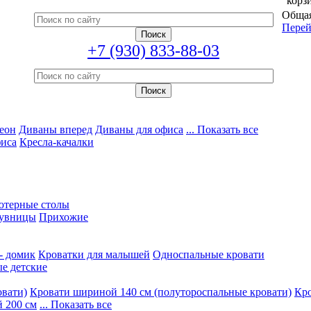
корз
Общая
Перей
+7 (930) 833-88-03
еон
Диваны вперед
Диваны для офиса
... Показать все
фиса
Кресла-качалки
ютерные столы
увницы
Прихожие
- домик
Кроватки для малышей
Односпальные кровати
е детские
овати)
Кровати шириной 140 см (полутороспальные кровати)
Кро
 200 см
... Показать все