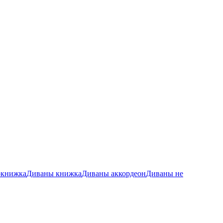
окнижка
Диваны книжка
Диваны аккордеон
Диваны не