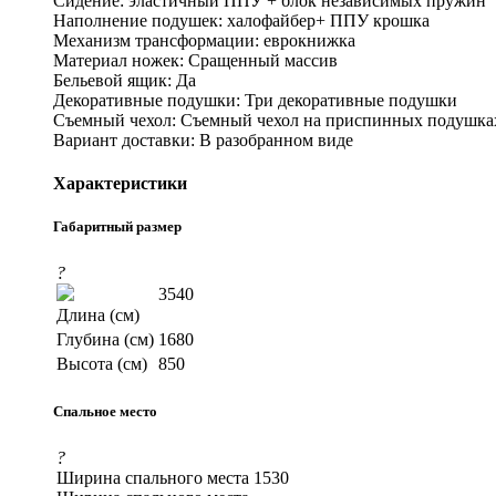
Сидение: эластичный ППУ + блок независимых пружин
Наполнение подушек: халофайбер+ ППУ крошка
Механизм трансформации: еврокнижка
Материал ножек: Сращенный массив
Бельевой ящик: Да
Декоративные подушки: Три декоративные подушки
Съемный чехол: Съемный чехол на приспинных подушка
Вариант доставки: В разобранном виде
Характеристики
Габаритный размер
?
3540
Длина (см)
Глубина (см)
1680
Высота (см)
850
Спальное место
?
Ширина спального места
1530