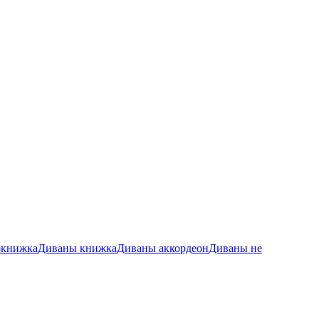
окнижка
Диваны книжка
Диваны аккордеон
Диваны не