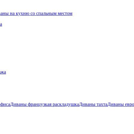
ваны на кухню со спальным местом
а
ажа
офиса
Диваны французкая раскладушка
Диваны тахта
Диваны евр