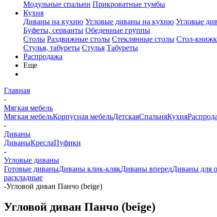
Модульные спальни
Прикроватные тумбы
Кухня
Диваны на кухню
Угловые диваны на кухню
Угловые ди
Буфеты, серванты
Обеденные группы
Столы
Раздвижные столы
Стеклянные столы
Стол-книжк
Стулья, табуреты
Стулья
Табуреты
Распродажа
Еще
Главная
-
Мягкая мебель
Мягкая мебель
Корпусная мебель
Детская
Спальня
Кухня
Распрод
-
Диваны
Диваны
Кресла
Пуфики
-
Угловые диваны
Готовые диваны
Диваны клик-кляк
Диваны вперед
Диваны для 
раскладные
-
Угловой диван Панчо (beige)
Угловой диван Панчо (beige)