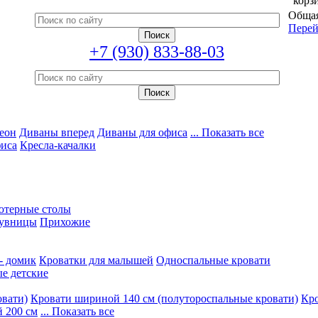
корз
Общая
Перей
+7 (930) 833-88-03
еон
Диваны вперед
Диваны для офиса
... Показать все
фиса
Кресла-качалки
ютерные столы
увницы
Прихожие
- домик
Кроватки для малышей
Односпальные кровати
е детские
овати)
Кровати шириной 140 см (полутороспальные кровати)
Кро
 200 см
... Показать все