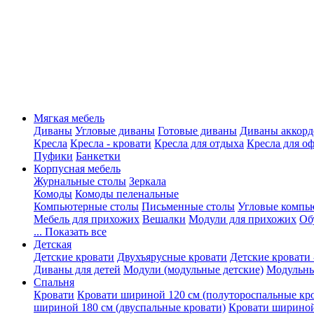
Мягкая мебель
Диваны
Угловые диваны
Готовые диваны
Диваны аккорд
Кресла
Кресла - кровати
Кресла для отдыха
Кресла для о
Пуфики
Банкетки
Корпусная мебель
Журнальные столы
Зеркала
Комоды
Комоды пеленальные
Компьютерные столы
Письменные столы
Угловые компь
Мебель для прихожих
Вешалки
Модули для прихожих
Об
... Показать все
Детская
Детские кровати
Двухъярусные кровати
Детские кровати 
Диваны для детей
Модули (модульные детские)
Модульны
Спальня
Кровати
Кровати шириной 120 см (полутороспальные кр
шириной 180 см (двуспальные кровати)
Кровати шириной