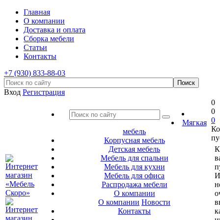
Главная
О компании
Доставка и оплата
Сборка мебели
Статьи
Контакты
+7 (930) 833-88-03
Вход
Регистрация
0
0
0
Мягкая
Ко
мебель
пу
Корпусная мебель
Детская мебель
К
Мебель для спальни
в
Мебель для кухни
п
Мебель для офиса
И
Распродажа мебели
н
О компании
о
О компании
Новости
в
Контакты
к
и