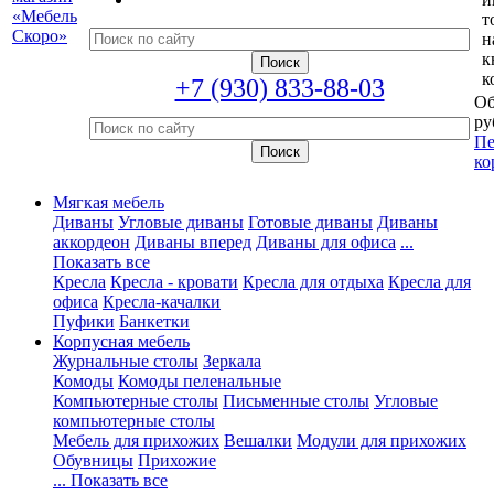
т
н
к
к
+7 (930) 833-88-03
Об
ру
Пе
ко
Мягкая мебель
Диваны
Угловые диваны
Готовые диваны
Диваны
аккордеон
Диваны вперед
Диваны для офиса
...
Показать все
Кресла
Кресла - кровати
Кресла для отдыха
Кресла для
офиса
Кресла-качалки
Пуфики
Банкетки
Корпусная мебель
Журнальные столы
Зеркала
Комоды
Комоды пеленальные
Компьютерные столы
Письменные столы
Угловые
компьютерные столы
Мебель для прихожих
Вешалки
Модули для прихожих
Обувницы
Прихожие
... Показать все