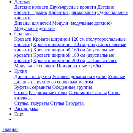
Детская
Детские кровати
Двухъярусные кровати
Детские
кровати - домик
Кроватки для малышей
Односпальные
кровати
Диваны для детей
Модули (модульные детские)
Модульные детские
Спальня
Кровати
Кровати шириной 120 см (полутороспальные
кровати)
Кровати шириной 140 см (полутороспальные
кровати)
Кровати шириной 160 см (двуспальные
кровати)
Кровати шириной 180 см (двуспальные
кровати)
Кровати шириной 200 см
... Показать все
Модульные спальни
Прикроватные тумбы
Кухня
Диваны на кухню
Угловые диваны на кухню
Угловые
диваны на кухню со спальным местом
Буфеты, серванты
Обеденные группы
Столы
Раздвижные столы
Стеклянные столы
Стол-
книжка
Стулья, табуреты
Стулья
Табуреты
Распродажа
Еще
Главная