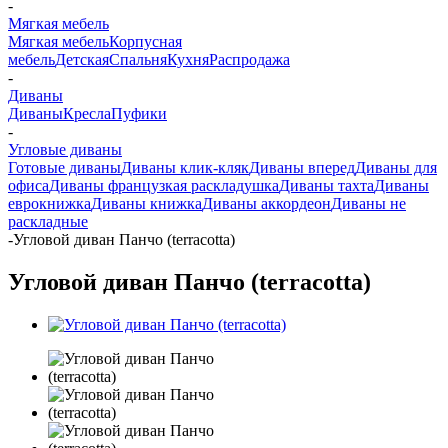
-
Мягкая мебель
Мягкая мебель
Корпусная
мебель
Детская
Спальня
Кухня
Распродажа
-
Диваны
Диваны
Кресла
Пуфики
-
Угловые диваны
Готовые диваны
Диваны клик-кляк
Диваны вперед
Диваны для
офиса
Диваны французкая раскладушка
Диваны тахта
Диваны
еврокнижка
Диваны книжка
Диваны аккордеон
Диваны не
раскладные
-
Угловой диван Панчо (terracotta)
Угловой диван Панчо (terracotta)