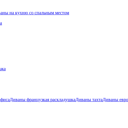
ваны на кухню со спальным местом
а
ажа
офиса
Диваны французкая раскладушка
Диваны тахта
Диваны евр