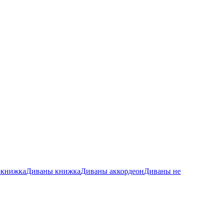
окнижка
Диваны книжка
Диваны аккордеон
Диваны не