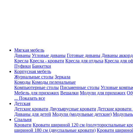
Мягкая мебель
Диваны
Угловые диваны
Готовые диваны
Диваны аккорд
Кресла
Кресла - кровати
Кресла для отдыха
Кресла для о
Пуфики
Банкетки
Корпусная мебель
Журнальные столы
Зеркала
Комоды
Комоды пеленальные
Компьютерные столы
Письменные столы
Угловые компь
Мебель для прихожих
Вешалки
Модули для прихожих
Об
... Показать все
Детская
Детские кровати
Двухъярусные кровати
Детские кровати 
Диваны для детей
Модули (модульные детские)
Модульны
Спальня
Кровати
Кровати шириной 120 см (полутороспальные кр
шириной 180 см (двуспальные кровати)
Кровати шириной