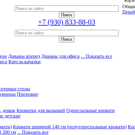
корз
Общая
Перей
+7 (930) 833-88-03
еон
Диваны вперед
Диваны для офиса
... Показать все
фиса
Кресла-качалки
ютерные столы
увницы
Прихожие
- домик
Кроватки для малышей
Односпальные кровати
е детские
овати)
Кровати шириной 140 см (полутороспальные кровати)
Кро
 200 см
... Показать все