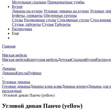
Модульные спальни
Прикроватные тумбы
Кухня
Диваны на кухню
Угловые диваны на кухню
Угловые ди
Буфеты, серванты
Обеденные группы
Столы
Раздвижные столы
Стеклянные столы
Стол-книжк
Стулья, табуреты
Стулья
Табуреты
Распродажа
Еще
Главная
-
Мягкая мебель
Мягкая мебель
Корпусная мебель
Детская
Спальня
Кухня
Распрод
-
Диваны
Диваны
Кресла
Пуфики
-
Угловые диваны
Готовые диваны
Диваны клик-кляк
Диваны вперед
Диваны для 
раскладные
-
Угловой диван Панчо (yellow)
Угловой диван Панчо (yellow)