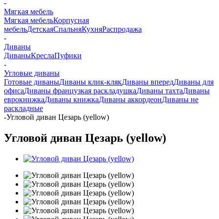
-
Мягкая мебель
Мягкая мебель
Корпусная
мебель
Детская
Спальня
Кухня
Распродажа
-
Диваны
Диваны
Кресла
Пуфики
-
Угловые диваны
Готовые диваны
Диваны клик-кляк
Диваны вперед
Диваны для
офиса
Диваны французкая раскладушка
Диваны тахта
Диваны
еврокнижка
Диваны книжка
Диваны аккордеон
Диваны не
раскладные
-
Угловой диван Цезарь (yellow)
Угловой диван Цезарь (yellow)