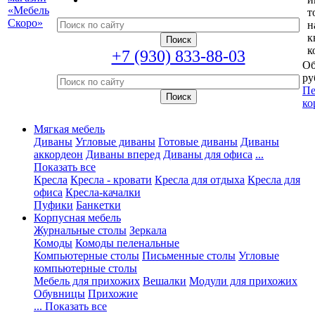
т
н
к
к
+7 (930) 833-88-03
Об
ру
Пе
ко
Мягкая мебель
Диваны
Угловые диваны
Готовые диваны
Диваны
аккордеон
Диваны вперед
Диваны для офиса
...
Показать все
Кресла
Кресла - кровати
Кресла для отдыха
Кресла для
офиса
Кресла-качалки
Пуфики
Банкетки
Корпусная мебель
Журнальные столы
Зеркала
Комоды
Комоды пеленальные
Компьютерные столы
Письменные столы
Угловые
компьютерные столы
Мебель для прихожих
Вешалки
Модули для прихожих
Обувницы
Прихожие
... Показать все