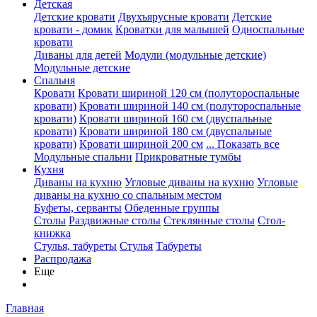
Детская
Детские кровати
Двухъярусные кровати
Детские
кровати - домик
Кроватки для малышей
Односпальные
кровати
Диваны для детей
Модули (модульные детские)
Модульные детские
Спальня
Кровати
Кровати шириной 120 см (полутороспальные
кровати)
Кровати шириной 140 см (полутороспальные
кровати)
Кровати шириной 160 см (двуспальные
кровати)
Кровати шириной 180 см (двуспальные
кровати)
Кровати шириной 200 см
... Показать все
Модульные спальни
Прикроватные тумбы
Кухня
Диваны на кухню
Угловые диваны на кухню
Угловые
диваны на кухню со спальным местом
Буфеты, серванты
Обеденные группы
Столы
Раздвижные столы
Стеклянные столы
Стол-
книжка
Стулья, табуреты
Стулья
Табуреты
Распродажа
Еще
Главная