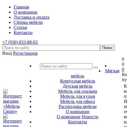
Главная
О компании
Доставка и оплата
Сборка мебели
Статьи
Контакты
+7 (930) 833-88-03
Вход
Регистрация
0
0
0
Мягкая
Ко
мебель
пу
Корпусная мебель
Детская мебель
К
Мебель для спальни
в
Мебель для кухни
п
Мебель для офиса
И
Распродажа мебели
н
О компании
о
О компании
Новости
в
Контакты
к
и