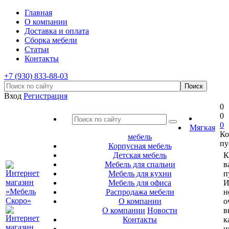
Главная
О компании
Доставка и оплата
Сборка мебели
Статьи
Контакты
+7 (930) 833-88-03
Вход
Регистрация
0
0
0
Мягкая
Ко
мебель
пу
Корпусная мебель
Детская мебель
К
Мебель для спальни
в
Мебель для кухни
п
Мебель для офиса
И
Распродажа мебели
н
О компании
о
О компании
Новости
в
Контакты
к
и