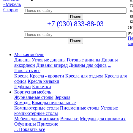
т
н
к
к
+7 (930) 833-88-03
Об
ру
Пе
ко
Мягкая мебель
Диваны
Угловые диваны
Готовые диваны
Диваны
аккордеон
Диваны вперед
Диваны для офиса
...
Показать все
Кресла
Кресла - кровати
Кресла для отдыха
Кресла для
офиса
Кресла-качалки
Пуфики
Банкетки
Корпусная мебель
Журнальные столы
Зеркала
Комоды
Комоды пеленальные
Компьютерные столы
Письменные столы
Угловые
компьютерные столы
Мебель для прихожих
Вешалки
Модули для прихожих
Обувницы
Прихожие
... Показать все