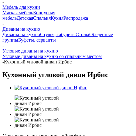
-
Мебель для кухни
Мягкая мебель
Корпусная
мебель
Детская
Спальня
Кухня
Распродажа
-
Диваны на кухню
Диваны на кухню
Стулья, табуреты
Столы
Обеденные
группы
Буфеты, серванты
-
Угловые диваны на кухню
Угловые диваны на кухню со спальным местом
-
Кухонный угловой диван Ирбис
Кухонный угловой диван Ирбис
Механизм трансформации - «Дельфин»