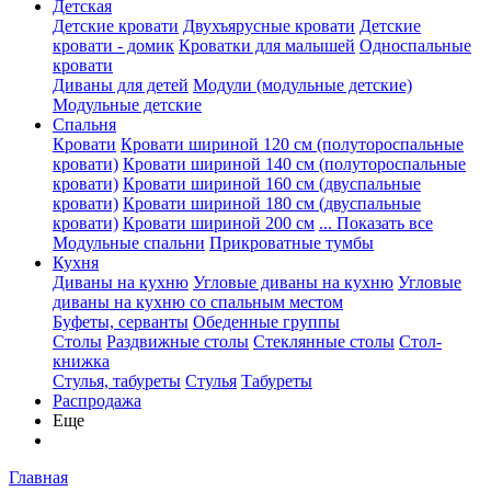
Детская
Детские кровати
Двухъярусные кровати
Детские
кровати - домик
Кроватки для малышей
Односпальные
кровати
Диваны для детей
Модули (модульные детские)
Модульные детские
Спальня
Кровати
Кровати шириной 120 см (полутороспальные
кровати)
Кровати шириной 140 см (полутороспальные
кровати)
Кровати шириной 160 см (двуспальные
кровати)
Кровати шириной 180 см (двуспальные
кровати)
Кровати шириной 200 см
... Показать все
Модульные спальни
Прикроватные тумбы
Кухня
Диваны на кухню
Угловые диваны на кухню
Угловые
диваны на кухню со спальным местом
Буфеты, серванты
Обеденные группы
Столы
Раздвижные столы
Стеклянные столы
Стол-
книжка
Стулья, табуреты
Стулья
Табуреты
Распродажа
Еще
Главная