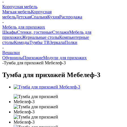
-
Корпусная мебель
Мягкая мебель
Корпусная
мебель
Детская
Спальня
Кухня
Распродажа
-
Мебель для прихожих
Шкафы
Стенки, гостиные
Стелажи
Мебель для
прихожих
Журнальные столы
Компьютерные
столы
Комоды
Тумбы ТВ
Зеркала
Полки
-
Вешалки
Обувницы
Прихожие
Модули для прихожих
-
Тумба для прихожей Мебелеф-3
Тумба для прихожей Мебелеф-3