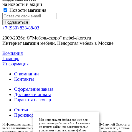
на новости и акции
Новости магазина
+7 (930) 833-88-03
2009-2026г. ©"Мебель-скоро" mebel-skoro.ru
Интернет магазин мебели. Недорогая мебель в Москве.
Компания
Помощь
Информация
О компании
Контакты
Оформление заказа
Доставка и оплата
Гарантия на товар
Статьи
Производители
Мы используем файлы cookies для
улучшения работы сайта. Оставаясь
Информация указанная на сайте (описания и цены), не относится к Публичной Оферте, а
на нашем сайте, вы соглашаетесь с
несет ознакомительный характер. Окончательная цена, условия и сроки доставки, а также
условиями использования файлов
комплектация и другие характеристики товаров - уточняются нашими менеджерами.