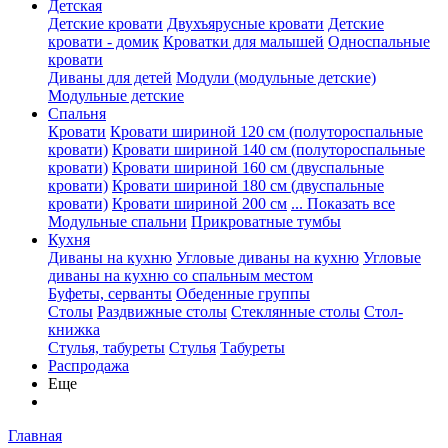
Детская
Детские кровати
Двухъярусные кровати
Детские
кровати - домик
Кроватки для малышей
Односпальные
кровати
Диваны для детей
Модули (модульные детские)
Модульные детские
Спальня
Кровати
Кровати шириной 120 см (полутороспальные
кровати)
Кровати шириной 140 см (полутороспальные
кровати)
Кровати шириной 160 см (двуспальные
кровати)
Кровати шириной 180 см (двуспальные
кровати)
Кровати шириной 200 см
... Показать все
Модульные спальни
Прикроватные тумбы
Кухня
Диваны на кухню
Угловые диваны на кухню
Угловые
диваны на кухню со спальным местом
Буфеты, серванты
Обеденные группы
Столы
Раздвижные столы
Стеклянные столы
Стол-
книжка
Стулья, табуреты
Стулья
Табуреты
Распродажа
Еще
Главная