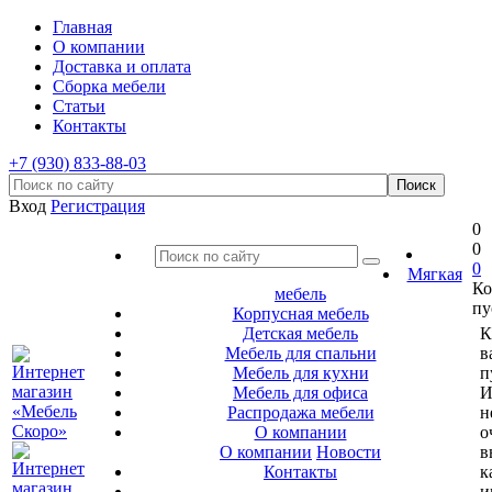
Главная
О компании
Доставка и оплата
Сборка мебели
Статьи
Контакты
+7 (930) 833-88-03
Вход
Регистрация
0
0
0
Мягкая
Ко
мебель
пу
Корпусная мебель
Детская мебель
К
Мебель для спальни
в
Мебель для кухни
п
Мебель для офиса
И
Распродажа мебели
н
О компании
о
О компании
Новости
в
Контакты
к
и