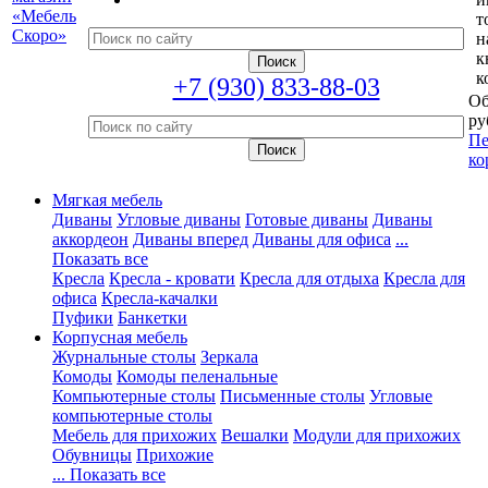
т
н
к
к
+7 (930) 833-88-03
Об
ру
Пе
ко
Мягкая мебель
Диваны
Угловые диваны
Готовые диваны
Диваны
аккордеон
Диваны вперед
Диваны для офиса
...
Показать все
Кресла
Кресла - кровати
Кресла для отдыха
Кресла для
офиса
Кресла-качалки
Пуфики
Банкетки
Корпусная мебель
Журнальные столы
Зеркала
Комоды
Комоды пеленальные
Компьютерные столы
Письменные столы
Угловые
компьютерные столы
Мебель для прихожих
Вешалки
Модули для прихожих
Обувницы
Прихожие
... Показать все