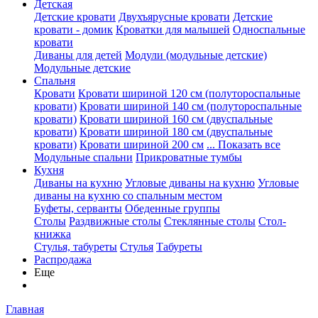
Детская
Детские кровати
Двухъярусные кровати
Детские
кровати - домик
Кроватки для малышей
Односпальные
кровати
Диваны для детей
Модули (модульные детские)
Модульные детские
Спальня
Кровати
Кровати шириной 120 см (полутороспальные
кровати)
Кровати шириной 140 см (полутороспальные
кровати)
Кровати шириной 160 см (двуспальные
кровати)
Кровати шириной 180 см (двуспальные
кровати)
Кровати шириной 200 см
... Показать все
Модульные спальни
Прикроватные тумбы
Кухня
Диваны на кухню
Угловые диваны на кухню
Угловые
диваны на кухню со спальным местом
Буфеты, серванты
Обеденные группы
Столы
Раздвижные столы
Стеклянные столы
Стол-
книжка
Стулья, табуреты
Стулья
Табуреты
Распродажа
Еще
Главная