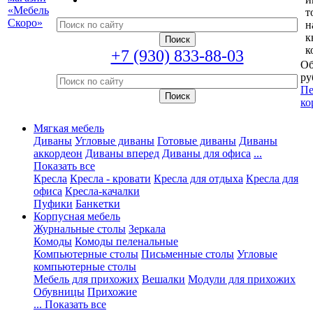
т
н
к
к
+7 (930) 833-88-03
Об
ру
Пе
ко
Мягкая мебель
Диваны
Угловые диваны
Готовые диваны
Диваны
аккордеон
Диваны вперед
Диваны для офиса
...
Показать все
Кресла
Кресла - кровати
Кресла для отдыха
Кресла для
офиса
Кресла-качалки
Пуфики
Банкетки
Корпусная мебель
Журнальные столы
Зеркала
Комоды
Комоды пеленальные
Компьютерные столы
Письменные столы
Угловые
компьютерные столы
Мебель для прихожих
Вешалки
Модули для прихожих
Обувницы
Прихожие
... Показать все