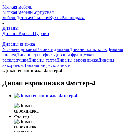
-
Мягкая мебель
Мягкая мебель
Корпусная
мебель
Детская
Спальня
Кухня
Распродажа
-
Диваны
Диваны
Кресла
Пуфики
-
Диваны книжка
Угловые диваны
Готовые диваны
Диваны клик-кляк
Диваны
вперед
Диваны для офиса
Диваны французкая
раскладушка
Диваны тахта
Диваны еврокнижка
Диваны
аккордеон
Диваны не раскладные
-
Диван еврокнижка Фостер-4
Диван еврокнижка Фостер-4