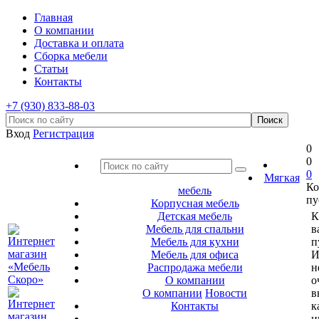
Главная
О компании
Доставка и оплата
Сборка мебели
Статьи
Контакты
+7 (930) 833-88-03
Вход
Регистрация
0
0
0
Мягкая
Ко
мебель
пу
Корпусная мебель
Детская мебель
К
Мебель для спальни
в
Мебель для кухни
п
Мебель для офиса
И
Распродажа мебели
н
О компании
о
О компании
Новости
в
Контакты
к
и