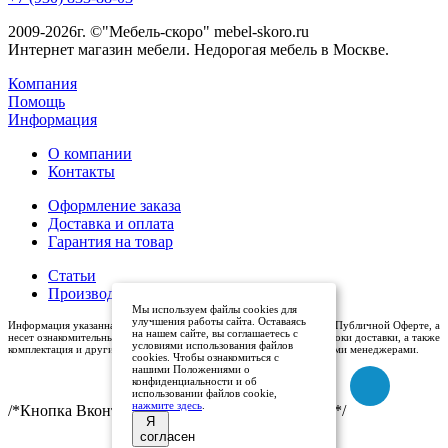
2009-2026г. ©"Мебель-скоро" mebel-skoro.ru
Интернет магазин мебели. Недорогая мебель в Москве.
Компания
Помощь
Информация
О компании
Контакты
Оформление заказа
Доставка и оплата
Гарантия на товар
Статьи
Производители
Мы используем файлы cookies для
улучшения работы сайта. Оставаясь
Информация указанная на сайте (описания и цены), не относится к Публичной Оферте, а
на нашем сайте, вы соглашаетесь с
несет ознакомительный характер. Окончательная цена, условия и сроки доставки, а также
условиями использования файлов
комплектация и другие характеристики товаров - уточняются нашими менеджерами.
cookies. Чтобы ознакомиться с
нашими Положениями о
конфиденциальности и об
использовании файлов cookie,
нажмите здесь
.
/*Кнопка Вконтакте (международный логотип)*/
Я
согласен