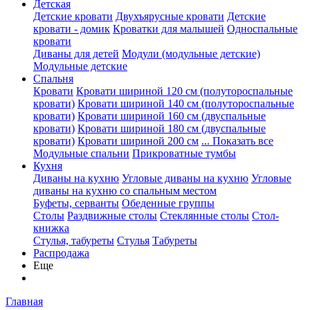
Детская
Детские кровати
Двухъярусные кровати
Детские
кровати - домик
Кроватки для малышей
Односпальные
кровати
Диваны для детей
Модули (модульные детские)
Модульные детские
Спальня
Кровати
Кровати шириной 120 см (полутороспальные
кровати)
Кровати шириной 140 см (полутороспальные
кровати)
Кровати шириной 160 см (двуспальные
кровати)
Кровати шириной 180 см (двуспальные
кровати)
Кровати шириной 200 см
... Показать все
Модульные спальни
Прикроватные тумбы
Кухня
Диваны на кухню
Угловые диваны на кухню
Угловые
диваны на кухню со спальным местом
Буфеты, серванты
Обеденные группы
Столы
Раздвижные столы
Стеклянные столы
Стол-
книжка
Стулья, табуреты
Стулья
Табуреты
Распродажа
Еще
Главная