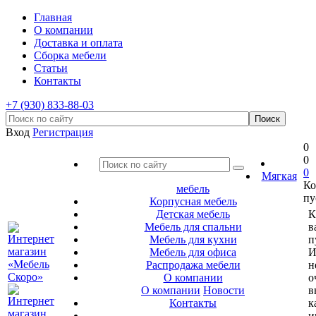
Главная
О компании
Доставка и оплата
Сборка мебели
Статьи
Контакты
+7 (930) 833-88-03
Вход
Регистрация
0
0
0
Мягкая
Ко
мебель
пу
Корпусная мебель
Детская мебель
К
Мебель для спальни
в
Мебель для кухни
п
Мебель для офиса
И
Распродажа мебели
н
О компании
о
О компании
Новости
в
Контакты
к
и