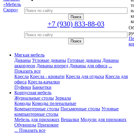
т
н
к
к
+7 (930) 833-88-03
Об
ру
Пе
ко
Мягкая мебель
Диваны
Угловые диваны
Готовые диваны
Диваны
аккордеон
Диваны вперед
Диваны для офиса
...
Показать все
Кресла
Кресла - кровати
Кресла для отдыха
Кресла для
офиса
Кресла-качалки
Пуфики
Банкетки
Корпусная мебель
Журнальные столы
Зеркала
Комоды
Комоды пеленальные
Компьютерные столы
Письменные столы
Угловые
компьютерные столы
Мебель для прихожих
Вешалки
Модули для прихожих
Обувницы
Прихожие
... Показать все