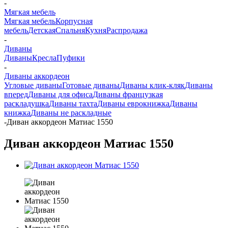
-
Мягкая мебель
Мягкая мебель
Корпусная
мебель
Детская
Спальня
Кухня
Распродажа
-
Диваны
Диваны
Кресла
Пуфики
-
Диваны аккордеон
Угловые диваны
Готовые диваны
Диваны клик-кляк
Диваны
вперед
Диваны для офиса
Диваны французкая
раскладушка
Диваны тахта
Диваны еврокнижка
Диваны
книжка
Диваны не раскладные
-
Диван аккордеон Матиас 1550
Диван аккордеон Матиас 1550