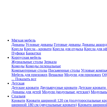
Мягкая мебель
Диваны
Угловые диваны
Готовые диваны
Диваны аккорд
Кресла
Кресла - кровати
Кресла для отдыха
Кресла для о
Пуфики
Банкетки
Корпусная мебель
Журнальные столы
Зеркала
Комоды
Комоды пеленальные
Компьютерные столы
Письменные столы
Угловые компь
Мебель для прихожих
Вешалки
Модули для прихожих
Об
... Показать все
Детская
Детские кровати
Двухъярусные кровати
Детские кровати 
Диваны для детей
Модули (модульные детские)
Модульны
Спальня
Кровати
Кровати шириной 120 см (полутороспальные кр
шириной 180 см (двуспальные кровати)
Кровати шириной