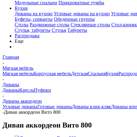
Модульные спальни
Прикроватные тумбы
Кухня
Диваны на кухню
Угловые диваны на кухню
Угловые ди
Буфеты, серванты
Обеденные группы
Столы
Раздвижные столы
Стеклянные столы
Стол-книжк
Стулья, табуреты
Стулья
Табуреты
Распродажа
Еще
Главная
-
Мягкая мебель
Мягкая мебель
Корпусная мебель
Детская
Спальня
Кухня
Распрод
-
Диваны
Диваны
Кресла
Пуфики
-
Диваны аккордеон
Угловые диваны
Готовые диваны
Диваны клик-кляк
Диваны впе
-
Диван аккордеон Вито 800
Диван аккордеон Вито 800