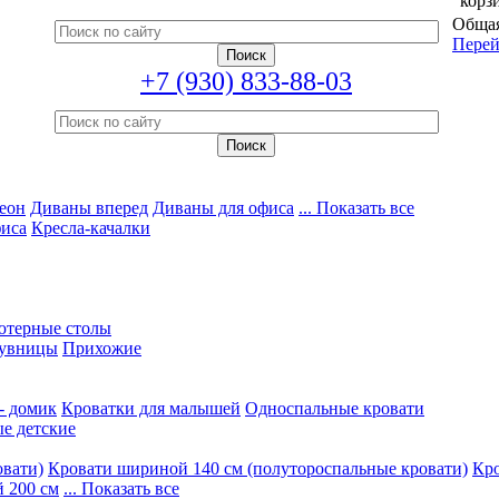
корз
Общая
Перей
+7 (930) 833-88-03
еон
Диваны вперед
Диваны для офиса
... Показать все
фиса
Кресла-качалки
ютерные столы
увницы
Прихожие
- домик
Кроватки для малышей
Односпальные кровати
е детские
овати)
Кровати шириной 140 см (полутороспальные кровати)
Кро
 200 см
... Показать все