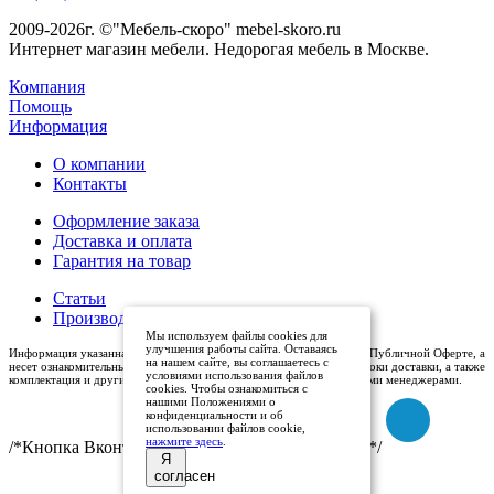
2009-2026г. ©"Мебель-скоро" mebel-skoro.ru
Интернет магазин мебели. Недорогая мебель в Москве.
Компания
Помощь
Информация
О компании
Контакты
Оформление заказа
Доставка и оплата
Гарантия на товар
Статьи
Производители
Мы используем файлы cookies для
улучшения работы сайта. Оставаясь
Информация указанная на сайте (описания и цены), не относится к Публичной Оферте, а
на нашем сайте, вы соглашаетесь с
несет ознакомительный характер. Окончательная цена, условия и сроки доставки, а также
условиями использования файлов
комплектация и другие характеристики товаров - уточняются нашими менеджерами.
cookies. Чтобы ознакомиться с
нашими Положениями о
конфиденциальности и об
использовании файлов cookie,
нажмите здесь
.
/*Кнопка Вконтакте (международный логотип)*/
Я
согласен