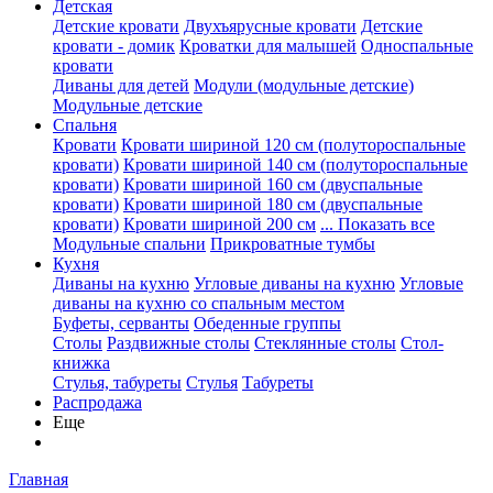
Детская
Детские кровати
Двухъярусные кровати
Детские
кровати - домик
Кроватки для малышей
Односпальные
кровати
Диваны для детей
Модули (модульные детские)
Модульные детские
Спальня
Кровати
Кровати шириной 120 см (полутороспальные
кровати)
Кровати шириной 140 см (полутороспальные
кровати)
Кровати шириной 160 см (двуспальные
кровати)
Кровати шириной 180 см (двуспальные
кровати)
Кровати шириной 200 см
... Показать все
Модульные спальни
Прикроватные тумбы
Кухня
Диваны на кухню
Угловые диваны на кухню
Угловые
диваны на кухню со спальным местом
Буфеты, серванты
Обеденные группы
Столы
Раздвижные столы
Стеклянные столы
Стол-
книжка
Стулья, табуреты
Стулья
Табуреты
Распродажа
Еще
Главная