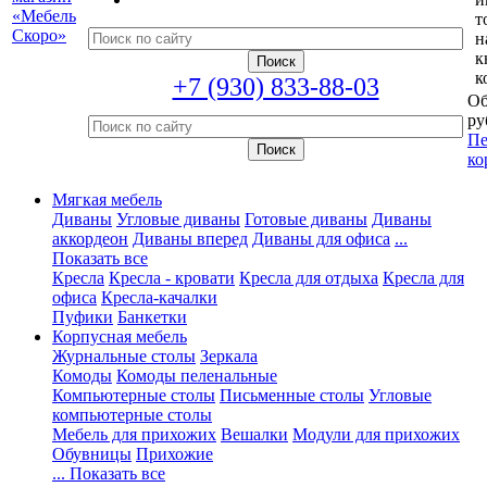
т
н
к
к
+7 (930) 833-88-03
Об
ру
Пе
ко
Мягкая мебель
Диваны
Угловые диваны
Готовые диваны
Диваны
аккордеон
Диваны вперед
Диваны для офиса
...
Показать все
Кресла
Кресла - кровати
Кресла для отдыха
Кресла для
офиса
Кресла-качалки
Пуфики
Банкетки
Корпусная мебель
Журнальные столы
Зеркала
Комоды
Комоды пеленальные
Компьютерные столы
Письменные столы
Угловые
компьютерные столы
Мебель для прихожих
Вешалки
Модули для прихожих
Обувницы
Прихожие
... Показать все