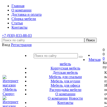
Главная
О компании
Доставка и оплата
Сборка мебели
Статьи
Контакты
+7 (930) 833-88-03
Вход
Регистрация
0
0
0
Мягкая
Ко
мебель
пу
Корпусная мебель
Детская мебель
К
Мебель для спальни
в
Мебель для кухни
п
Мебель для офиса
И
Распродажа мебели
н
О компании
о
О компании
Новости
в
Контакты
к
и