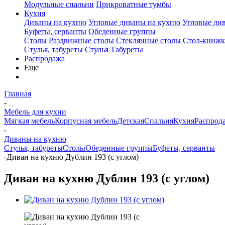
Модульные спальни
Прикроватные тумбы
Кухня
Диваны на кухню
Угловые диваны на кухню
Угловые ди
Буфеты, серванты
Обеденные группы
Столы
Раздвижные столы
Стеклянные столы
Стол-книжк
Стулья, табуреты
Стулья
Табуреты
Распродажа
Еще
Главная
-
Мебель для кухни
Мягкая мебель
Корпусная мебель
Детская
Спальня
Кухня
Распрод
-
Диваны на кухню
Стулья, табуреты
Столы
Обеденные группы
Буфеты, серванты
-
Диван на кухню Дублин 193 (с углом)
Диван на кухню Дублин 193 (с углом)