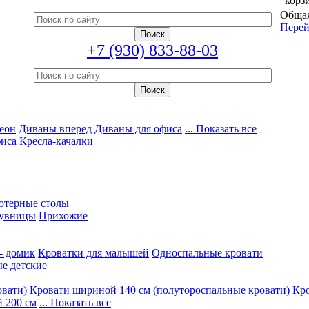
корз
Общая
Перей
+7 (930) 833-88-03
еон
Диваны вперед
Диваны для офиса
... Показать все
фиса
Кресла-качалки
ютерные столы
увницы
Прихожие
- домик
Кроватки для малышей
Односпальные кровати
е детские
овати)
Кровати шириной 140 см (полутороспальные кровати)
Кро
 200 см
... Показать все