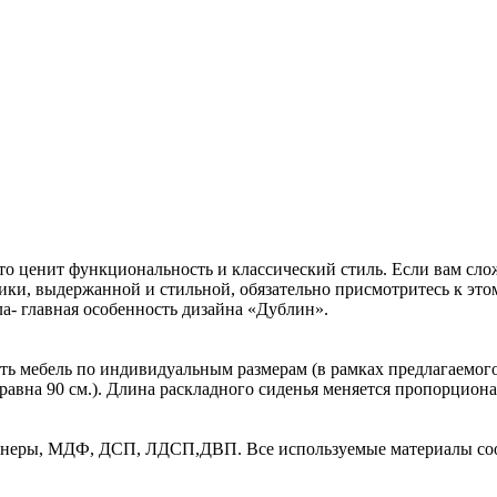
то ценит функциональность и классический стиль. Если вам слож
сики, выдержанной и стильной, обязательно присмотритесь к эт
а- главная особенность дизайна «Дублин».
 мебель по индивидуальным размерам (в рамках предлагаемого р
равна 90 см.). Длина раскладного сиденья меняется пропорцион
неры, МДФ, ДСП, ЛДСП,ДВП. Все используемые материалы соотв