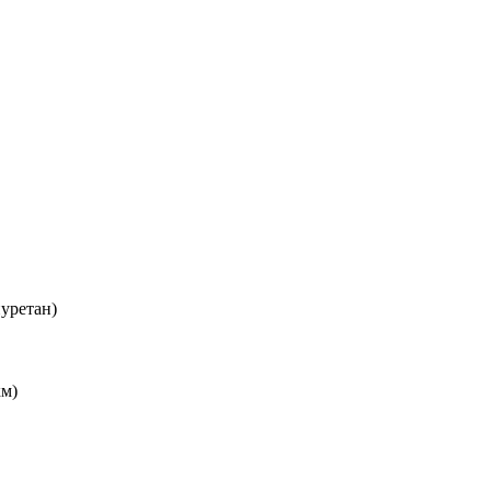
уретан)
км)