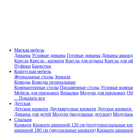
Мягкая мебель
Диваны
Угловые диваны
Готовые диваны
Диваны аккорд
Кресла
Кресла - кровати
Кресла для отдыха
Кресла для о
Пуфики
Банкетки
Корпусная мебель
Журнальные столы
Зеркала
Комоды
Комоды пеленальные
Компьютерные столы
Письменные столы
Угловые компь
Мебель для прихожих
Вешалки
Модули для прихожих
Об
... Показать все
Детская
Детские кровати
Двухъярусные кровати
Детские кровати 
Диваны для детей
Модули (модульные детские)
Модульны
Спальня
Кровати
Кровати шириной 120 см (полутороспальные кр
шириной 180 см (двуспальные кровати)
Кровати шириной