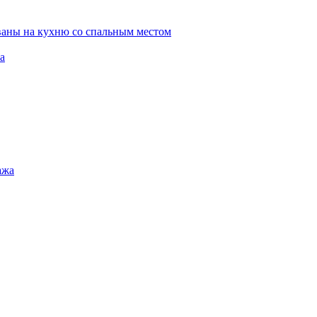
ваны на кухню со спальным местом
а
ажа