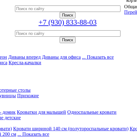
корз
Общая
Перей
+7 (930) 833-88-03
еон
Диваны вперед
Диваны для офиса
... Показать все
фиса
Кресла-качалки
ютерные столы
увницы
Прихожие
- домик
Кроватки для малышей
Односпальные кровати
е детские
овати)
Кровати шириной 140 см (полутороспальные кровати)
Кро
 200 см
... Показать все