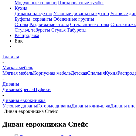
Модульные спальни
Прикроватные тумбы
Кухня
Диваны на кухню
Угловые диваны на кухню
Угловые ди
Буфеты, серванты
Обеденные группы
Столы
Раздвижные столы
Стеклянные столы
Стол-книжк
Стулья, табуреты
Стулья
Табуреты
Распродажа
Еще
Главная
-
Мягкая мебель
Мягкая мебель
Корпусная мебель
Детская
Спальня
Кухня
Распрод
-
Диваны
Диваны
Кресла
Пуфики
-
Диваны еврокнижка
Угловые диваны
Готовые диваны
Диваны клик-кляк
Диваны впе
-
Диван еврокнижка Спейс
Диван еврокнижка Спейс