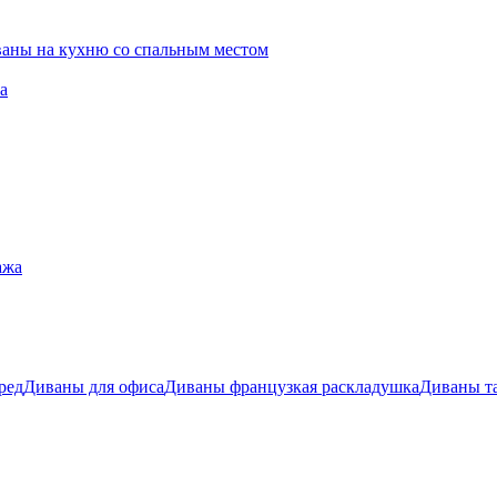
ваны на кухню со спальным местом
а
ажа
ред
Диваны для офиса
Диваны французкая раскладушка
Диваны т