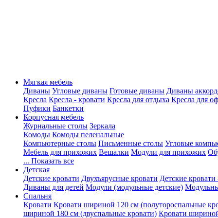
Мягкая мебель
Диваны
Угловые диваны
Готовые диваны
Диваны аккорд
Кресла
Кресла - кровати
Кресла для отдыха
Кресла для о
Пуфики
Банкетки
Корпусная мебель
Журнальные столы
Зеркала
Комоды
Комоды пеленальные
Компьютерные столы
Письменные столы
Угловые компь
Мебель для прихожих
Вешалки
Модули для прихожих
Об
... Показать все
Детская
Детские кровати
Двухъярусные кровати
Детские кровати 
Диваны для детей
Модули (модульные детские)
Модульны
Спальня
Кровати
Кровати шириной 120 см (полутороспальные кр
шириной 180 см (двуспальные кровати)
Кровати шириной