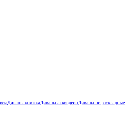
ахта
Диваны книжка
Диваны аккордеон
Диваны не раскладные