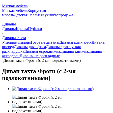
-
Мягкая мебель
Мягкая мебель
Корпусная
мебель
Детская
Спальня
Кухня
Распродажа
-
Диваны
Диваны
Кресла
Пуфики
-
Диваны тахта
Угловые диваны
Готовые диваны
Диваны клик-кляк
Диваны
вперед
Диваны для офиса
Диваны французкая
раскладушка
Диваны еврокнижка
Диваны книжка
Диваны
аккордеон
Диваны не раскладные
-
Диван тахта Фроги (с 2-мя подлокотниками)
Диван тахта Фроги (с 2-мя
подлокотниками)