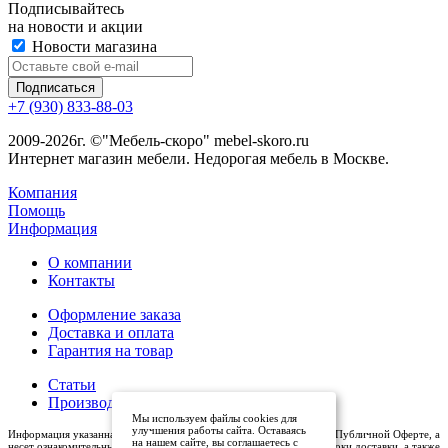
Подписывайтесь
на новости и акции
Новости магазина
+7 (930) 833-88-03
2009-2026г. ©"Мебель-скоро" mebel-skoro.ru
Интернет магазин мебели. Недорогая мебель в Москве.
Компания
Помощь
Информация
О компании
Контакты
Оформление заказа
Доставка и оплата
Гарантия на товар
Статьи
Производители
Мы используем файлы cookies для
улучшения работы сайта. Оставаясь
Информация указанная на сайте (описания и цены), не относится к Публичной Оферте, а
на нашем сайте, вы соглашаетесь с
несет ознакомительный характер. Окончательная цена, условия и сроки доставки, а также