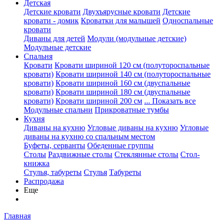
Детская
Детские кровати
Двухъярусные кровати
Детские
кровати - домик
Кроватки для малышей
Односпальные
кровати
Диваны для детей
Модули (модульные детские)
Модульные детские
Спальня
Кровати
Кровати шириной 120 см (полутороспальные
кровати)
Кровати шириной 140 см (полутороспальные
кровати)
Кровати шириной 160 см (двуспальные
кровати)
Кровати шириной 180 см (двуспальные
кровати)
Кровати шириной 200 см
... Показать все
Модульные спальни
Прикроватные тумбы
Кухня
Диваны на кухню
Угловые диваны на кухню
Угловые
диваны на кухню со спальным местом
Буфеты, серванты
Обеденные группы
Столы
Раздвижные столы
Стеклянные столы
Стол-
книжка
Стулья, табуреты
Стулья
Табуреты
Распродажа
Еще
Главная