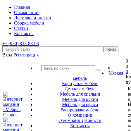
Главная
О компании
Доставка и оплата
Сборка мебели
Статьи
Контакты
+7 (930) 833-88-03
Вход
Регистрация
0
0
0
Мягкая
Ко
мебель
пу
Корпусная мебель
Детская мебель
К
Мебель для спальни
в
Мебель для кухни
п
Мебель для офиса
И
Распродажа мебели
н
О компании
о
О компании
Новости
в
Контакты
к
и