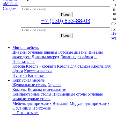
т
н
к
к
+7 (930) 833-88-03
Об
ру
Пе
ко
Мягкая мебель
Диваны
Угловые диваны
Готовые диваны
Диваны
аккордеон
Диваны вперед
Диваны для офиса
...
Показать все
Кресла
Кресла - кровати
Кресла для отдыха
Кресла для
офиса
Кресла-качалки
Пуфики
Банкетки
Корпусная мебель
Журнальные столы
Зеркала
Комоды
Комоды пеленальные
Компьютерные столы
Письменные столы
Угловые
компьютерные столы
Мебель для прихожих
Вешалки
Модули для прихожих
Обувницы
Прихожие
... Показать все