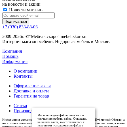
на новости и акции
Новости магазина
+7 (930) 833-88-03
2009-2026г. ©"Мебель-скоро" mebel-skoro.ru
Интернет магазин мебели. Недорогая мебель в Москве.
Компания
Помощь
Информация
О компании
Контакты
Оформление заказа
Доставка и оплата
Гарантия на товар
Статьи
Производители
Мы используем файлы cookies для
улучшения работы сайта. Оставаясь
Информация указанная на сайте (описания и цены), не относится к Публичной Оферте, а
на нашем сайте, вы соглашаетесь с
несет ознакомительный характер. Окончательная цена, условия и сроки доставки, а также
условиями использования файлов
комплектация и другие характеристики товаров - уточняются нашими менеджерами.