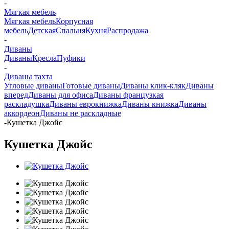
-
Мягкая мебель
Мягкая мебель
Корпусная
мебель
Детская
Спальня
Кухня
Распродажа
-
Диваны
Диваны
Кресла
Пуфики
-
Диваны тахта
Угловые диваны
Готовые диваны
Диваны клик-кляк
Диваны
вперед
Диваны для офиса
Диваны французкая
раскладушка
Диваны еврокнижка
Диваны книжка
Диваны
аккордеон
Диваны не раскладные
-
Кушетка Джойс
Кушетка Джойс