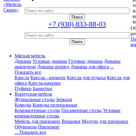
т
н
к
к
+7 (930) 833-88-03
Об
ру
Пе
ко
Мягкая мебель
Диваны
Угловые диваны
Готовые диваны
Диваны
аккордеон
Диваны вперед
Диваны для офиса
...
Показать все
Кресла
Кресла - кровати
Кресла для отдыха
Кресла для
офиса
Кресла-качалки
Пуфики
Банкетки
Корпусная мебель
Журнальные столы
Зеркала
Комоды
Комоды пеленальные
Компьютерные столы
Письменные столы
Угловые
компьютерные столы
Мебель для прихожих
Вешалки
Модули для прихожих
Обувницы
Прихожие
... Показать все