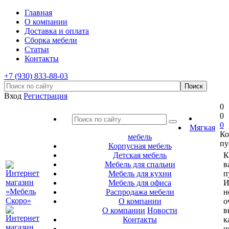
Главная
О компании
Доставка и оплата
Сборка мебели
Статьи
Контакты
+7 (930) 833-88-03
Вход
Регистрация
0
0
0
Мягкая
Ко
мебель
пу
Корпусная мебель
Детская мебель
К
Мебель для спальни
в
Мебель для кухни
п
Мебель для офиса
И
Распродажа мебели
н
О компании
о
О компании
Новости
в
Контакты
к
и