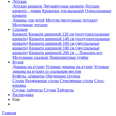
Детская
Детские кровати
Двухъярусные кровати
Детские
кровати - домик
Кроватки для малышей
Односпальные
кровати
Диваны для детей
Модули (модульные детские)
Модульные детские
Спальня
Кровати
Кровати шириной 120 см (полутороспальные
кровати)
Кровати шириной 140 см (полутороспальные
кровати)
Кровати шириной 160 см (двуспальные
кровати)
Кровати шириной 180 см (двуспальные
кровати)
Кровати шириной 200 см
... Показать все
Модульные спальни
Прикроватные тумбы
Кухня
Диваны на кухню
Угловые диваны на кухню
Угловые
диваны на кухню со спальным местом
Буфеты, серванты
Обеденные группы
Столы
Раздвижные столы
Стеклянные столы
Стол-
книжка
Стулья, табуреты
Стулья
Табуреты
Распродажа
Еще
Главная