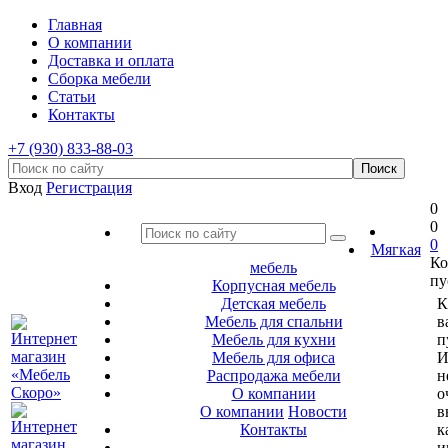
Главная
О компании
Доставка и оплата
Сборка мебели
Статьи
Контакты
+7 (930) 833-88-03
Вход
Регистрация
0
0
0
Мягкая
Ко
мебель
пу
Корпусная мебель
Детская мебель
К
Мебель для спальни
в
Мебель для кухни
п
Мебель для офиса
И
Распродажа мебели
н
О компании
о
О компании
Новости
в
Контакты
к
и