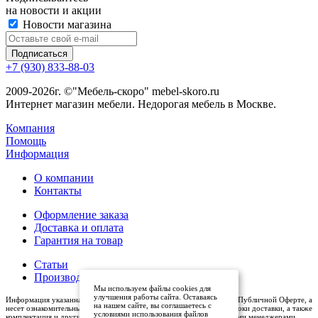
на новости и акции
Новости магазина
+7 (930) 833-88-03
2009-2026г. ©"Мебель-скоро" mebel-skoro.ru
Интернет магазин мебели. Недорогая мебель в Москве.
Компания
Помощь
Информация
О компании
Контакты
Оформление заказа
Доставка и оплата
Гарантия на товар
Статьи
Производители
Мы используем файлы cookies для
улучшения работы сайта. Оставаясь
Информация указанная на сайте (описания и цены), не относится к Публичной Оферте, а
на нашем сайте, вы соглашаетесь с
несет ознакомительный характер. Окончательная цена, условия и сроки доставки, а также
условиями использования файлов
комплектация и другие характеристики товаров - уточняются нашими менеджерами.