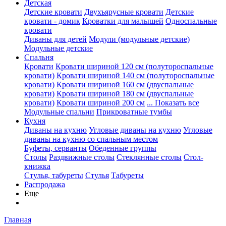
Детская
Детские кровати
Двухъярусные кровати
Детские
кровати - домик
Кроватки для малышей
Односпальные
кровати
Диваны для детей
Модули (модульные детские)
Модульные детские
Спальня
Кровати
Кровати шириной 120 см (полутороспальные
кровати)
Кровати шириной 140 см (полутороспальные
кровати)
Кровати шириной 160 см (двуспальные
кровати)
Кровати шириной 180 см (двуспальные
кровати)
Кровати шириной 200 см
... Показать все
Модульные спальни
Прикроватные тумбы
Кухня
Диваны на кухню
Угловые диваны на кухню
Угловые
диваны на кухню со спальным местом
Буфеты, серванты
Обеденные группы
Столы
Раздвижные столы
Стеклянные столы
Стол-
книжка
Стулья, табуреты
Стулья
Табуреты
Распродажа
Еще
Главная