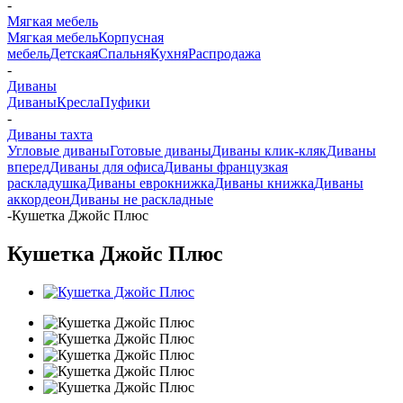
-
Мягкая мебель
Мягкая мебель
Корпусная
мебель
Детская
Спальня
Кухня
Распродажа
-
Диваны
Диваны
Кресла
Пуфики
-
Диваны тахта
Угловые диваны
Готовые диваны
Диваны клик-кляк
Диваны
вперед
Диваны для офиса
Диваны французкая
раскладушка
Диваны еврокнижка
Диваны книжка
Диваны
аккордеон
Диваны не раскладные
-
Кушетка Джойс Плюс
Кушетка Джойс Плюс