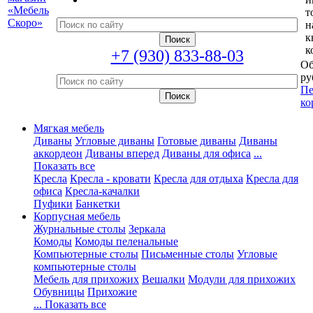
т
н
к
к
+7 (930) 833-88-03
Об
ру
Пе
ко
Мягкая мебель
Диваны
Угловые диваны
Готовые диваны
Диваны
аккордеон
Диваны вперед
Диваны для офиса
...
Показать все
Кресла
Кресла - кровати
Кресла для отдыха
Кресла для
офиса
Кресла-качалки
Пуфики
Банкетки
Корпусная мебель
Журнальные столы
Зеркала
Комоды
Комоды пеленальные
Компьютерные столы
Письменные столы
Угловые
компьютерные столы
Мебель для прихожих
Вешалки
Модули для прихожих
Обувницы
Прихожие
... Показать все