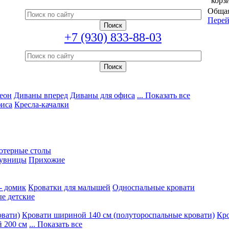
корз
Общая
Перей
+7 (930) 833-88-03
еон
Диваны вперед
Диваны для офиса
... Показать все
фиса
Кресла-качалки
ютерные столы
увницы
Прихожие
- домик
Кроватки для малышей
Односпальные кровати
е детские
овати)
Кровати шириной 140 см (полутороспальные кровати)
Кро
 200 см
... Показать все