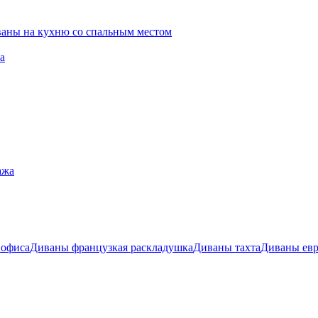
ваны на кухню со спальным местом
а
ажа
 офиса
Диваны французкая раскладушка
Диваны тахта
Диваны ев