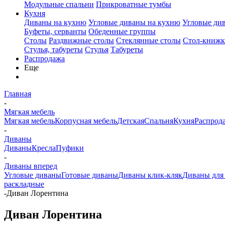
Модульные спальни
Прикроватные тумбы
Кухня
Диваны на кухню
Угловые диваны на кухню
Угловые ди
Буфеты, серванты
Обеденные группы
Столы
Раздвижные столы
Стеклянные столы
Стол-книжк
Стулья, табуреты
Стулья
Табуреты
Распродажа
Еще
Главная
-
Мягкая мебель
Мягкая мебель
Корпусная мебель
Детская
Спальня
Кухня
Распрод
-
Диваны
Диваны
Кресла
Пуфики
-
Диваны вперед
Угловые диваны
Готовые диваны
Диваны клик-кляк
Диваны для
раскладные
-
Диван Лорентина
Диван Лорентина