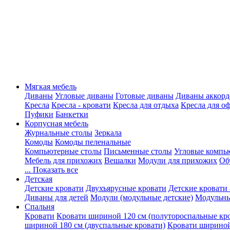
Мягкая мебель
Диваны
Угловые диваны
Готовые диваны
Диваны аккорд
Кресла
Кресла - кровати
Кресла для отдыха
Кресла для о
Пуфики
Банкетки
Корпусная мебель
Журнальные столы
Зеркала
Комоды
Комоды пеленальные
Компьютерные столы
Письменные столы
Угловые компь
Мебель для прихожих
Вешалки
Модули для прихожих
Об
... Показать все
Детская
Детские кровати
Двухъярусные кровати
Детские кровати 
Диваны для детей
Модули (модульные детские)
Модульны
Спальня
Кровати
Кровати шириной 120 см (полутороспальные кр
шириной 180 см (двуспальные кровати)
Кровати шириной