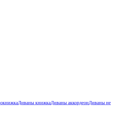
рокнижка
Диваны книжка
Диваны аккордеон
Диваны не