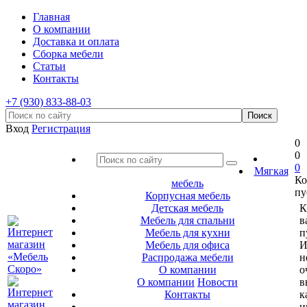
Главная
О компании
Доставка и оплата
Сборка мебели
Статьи
Контакты
+7 (930) 833-88-03
Вход
Регистрация
0
0
0
Мягкая
Ко
мебель
пу
Корпусная мебель
Детская мебель
К
Мебель для спальни
в
Мебель для кухни
п
Мебель для офиса
И
Распродажа мебели
н
О компании
о
О компании
Новости
в
Контакты
к
и