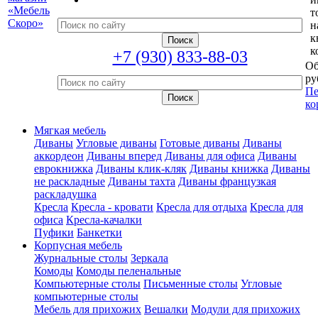
т
н
к
к
+7 (930) 833-88-03
Об
ру
Пе
ко
Мягкая мебель
Диваны
Угловые диваны
Готовые диваны
Диваны
аккордеон
Диваны вперед
Диваны для офиса
Диваны
еврокнижка
Диваны клик-кляк
Диваны книжка
Диваны
не раскладные
Диваны тахта
Диваны французкая
раскладушка
Кресла
Кресла - кровати
Кресла для отдыха
Кресла для
офиса
Кресла-качалки
Пуфики
Банкетки
Корпусная мебель
Журнальные столы
Зеркала
Комоды
Комоды пеленальные
Компьютерные столы
Письменные столы
Угловые
компьютерные столы
Мебель для прихожих
Вешалки
Модули для прихожих