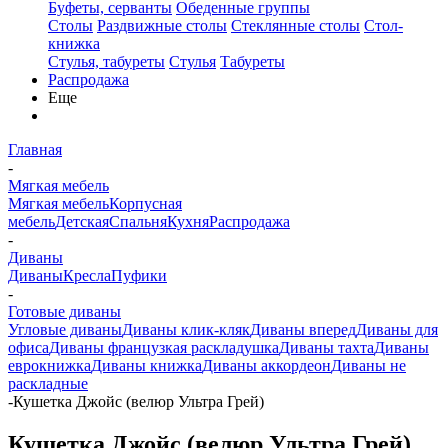
Буфеты, серванты
Обеденные группы
Столы
Раздвижные столы
Стеклянные столы
Стол-
книжка
Стулья, табуреты
Стулья
Табуреты
Распродажа
Еще
Главная
-
Мягкая мебель
Мягкая мебель
Корпусная
мебель
Детская
Спальня
Кухня
Распродажа
-
Диваны
Диваны
Кресла
Пуфики
-
Готовые диваны
Угловые диваны
Диваны клик-кляк
Диваны вперед
Диваны для
офиса
Диваны французкая раскладушка
Диваны тахта
Диваны
еврокнижка
Диваны книжка
Диваны аккордеон
Диваны не
раскладные
-
Кушетка Джойс (велюр Ультра Грей)
Кушетка Джойс (велюр Ультра Грей)