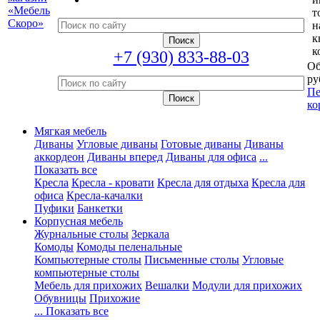
т
н
к
к
+7 (930) 833-88-03
Об
ру
Пе
ко
Мягкая мебель
Диваны
Угловые диваны
Готовые диваны
Диваны
аккордеон
Диваны вперед
Диваны для офиса
...
Показать все
Кресла
Кресла - кровати
Кресла для отдыха
Кресла для
офиса
Кресла-качалки
Пуфики
Банкетки
Корпусная мебель
Журнальные столы
Зеркала
Комоды
Комоды пеленальные
Компьютерные столы
Письменные столы
Угловые
компьютерные столы
Мебель для прихожих
Вешалки
Модули для прихожих
Обувницы
Прихожие
... Показать все