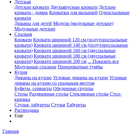
Детская
Детские кровати
Двухъярусные кровати
Детские
кровати - домик
Кроватки для малышей
Односпальные
кровати
Диваны для детей
Модули (модульные детские)
Модульные детские
Спальня
Кровати
Кровати шириной 120 см (полутороспальные
кровати)
Кровати шириной 140 см (полутороспальные
кровати)
Кровати шириной 160 см (двуспальные
кровати)
Кровати шириной 180 см (двуспальные
кровати)
Кровати шириной 200 см
... Показать все
Модульные спальни
Прикроватные тумбы
Кухня
Диваны на кухню
Угловые диваны на кухню
Угловые
диваны на кухню со спальным местом
Буфеты, серванты
Обеденные группы
Столы
Раздвижные столы
Стеклянные столы
Стол-
книжка
Стулья, табуреты
Стулья
Табуреты
Распродажа
Еще
Главная