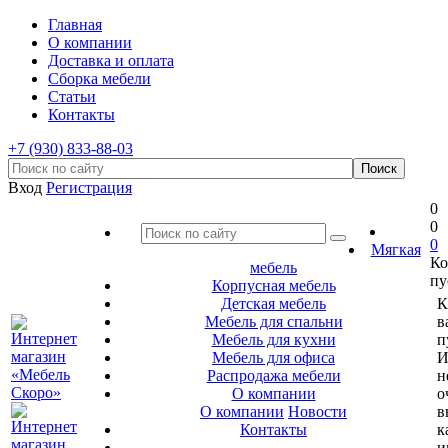
Главная
О компании
Доставка и оплата
Сборка мебели
Статьи
Контакты
+7 (930) 833-88-03
Вход
Регистрация
0
0
0
Мягкая
Ко
мебель
пу
Корпусная мебель
Детская мебель
К
Мебель для спальни
в
Мебель для кухни
п
Мебель для офиса
И
Распродажа мебели
н
О компании
о
О компании
Новости
в
Контакты
к
и