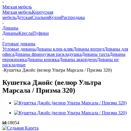
-
Мягкая мебель
Мягкая мебель
Корпусная
мебель
Детская
Спальня
Кухня
Распродажа
-
Диваны
Диваны
Кресла
Пуфики
-
Готовые диваны
Угловые диваны
Диваны клик-кляк
Диваны вперед
Диваны для
офиса
Диваны французкая раскладушка
Диваны тахта
Диваны
еврокнижка
Диваны книжка
Диваны аккордеон
Диваны не
раскладные
-
Кушетка Джойс (велюр Ультра Марсала / Призма 320)
Кушетка Джойс (велюр Ультра
Марсала / Призма 320)
id:
18054