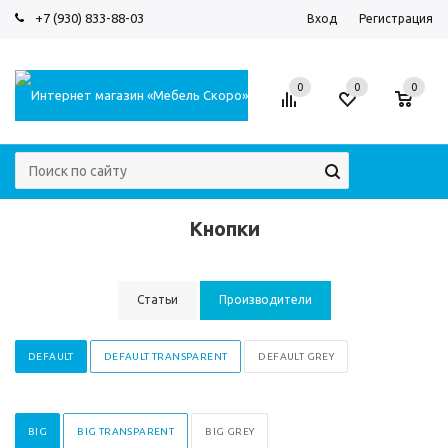
+7 (930) 833-88-03
Вход
Регистрация
0
0
0
Кнопки
Статьи
Производители
DEFAULT
DEFAULT TRANSPARENT
DEFAULT GREY
BIG
BIG TRANSPARENT
BIG GREY