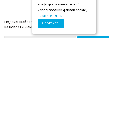
конфиденциальности и об
использовании файлов cookie,
нажмите здесь
.
Подписывайтесь
Я СОГЛАСЕН
на новости и акции
+7 (930) 833-88-03
2009-2026г. ©"Мебель-
Компания
скоро" mebel-skoro.ru
Помощь
Интернет магазин
Информация
мебели. Недорогая
мебель в Москве.
Информация указанная на сайте (описания и цены), не относится к
Публичной Оферте, а несет ознакомительный характер. Окончательная
цена, условия и сроки доставки, а также комплектация и другие