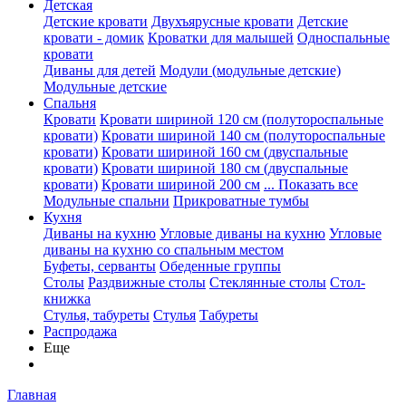
Детская
Детские кровати
Двухъярусные кровати
Детские
кровати - домик
Кроватки для малышей
Односпальные
кровати
Диваны для детей
Модули (модульные детские)
Модульные детские
Спальня
Кровати
Кровати шириной 120 см (полутороспальные
кровати)
Кровати шириной 140 см (полутороспальные
кровати)
Кровати шириной 160 см (двуспальные
кровати)
Кровати шириной 180 см (двуспальные
кровати)
Кровати шириной 200 см
... Показать все
Модульные спальни
Прикроватные тумбы
Кухня
Диваны на кухню
Угловые диваны на кухню
Угловые
диваны на кухню со спальным местом
Буфеты, серванты
Обеденные группы
Столы
Раздвижные столы
Стеклянные столы
Стол-
книжка
Стулья, табуреты
Стулья
Табуреты
Распродажа
Еще
Главная