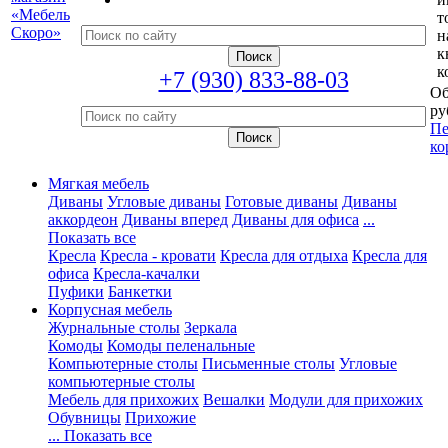
т
н
к
к
+7 (930) 833-88-03
Об
ру
Пе
ко
Мягкая мебель
Диваны
Угловые диваны
Готовые диваны
Диваны
аккордеон
Диваны вперед
Диваны для офиса
...
Показать все
Кресла
Кресла - кровати
Кресла для отдыха
Кресла для
офиса
Кресла-качалки
Пуфики
Банкетки
Корпусная мебель
Журнальные столы
Зеркала
Комоды
Комоды пеленальные
Компьютерные столы
Письменные столы
Угловые
компьютерные столы
Мебель для прихожих
Вешалки
Модули для прихожих
Обувницы
Прихожие
... Показать все