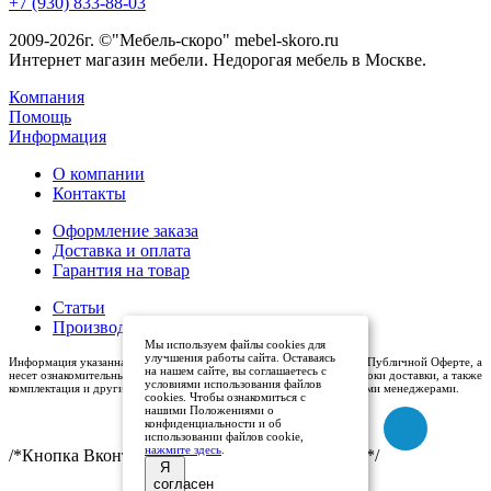
+7 (930) 833-88-03
2009-2026г. ©"Мебель-скоро" mebel-skoro.ru
Интернет магазин мебели. Недорогая мебель в Москве.
Компания
Помощь
Информация
О компании
Контакты
Оформление заказа
Доставка и оплата
Гарантия на товар
Статьи
Производители
Мы используем файлы cookies для
улучшения работы сайта. Оставаясь
Информация указанная на сайте (описания и цены), не относится к Публичной Оферте, а
на нашем сайте, вы соглашаетесь с
несет ознакомительный характер. Окончательная цена, условия и сроки доставки, а также
условиями использования файлов
комплектация и другие характеристики товаров - уточняются нашими менеджерами.
cookies. Чтобы ознакомиться с
нашими Положениями о
конфиденциальности и об
использовании файлов cookie,
нажмите здесь
.
/*Кнопка Вконтакте (международный логотип)*/
Я
согласен