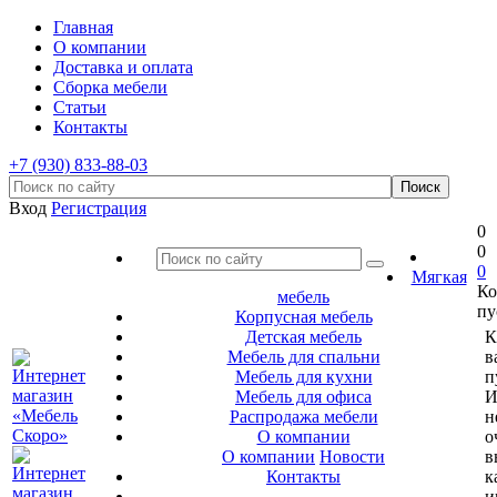
Главная
О компании
Доставка и оплата
Сборка мебели
Статьи
Контакты
+7 (930) 833-88-03
Вход
Регистрация
0
0
0
Мягкая
Ко
мебель
пу
Корпусная мебель
Детская мебель
К
Мебель для спальни
в
Мебель для кухни
п
Мебель для офиса
И
Распродажа мебели
н
О компании
о
О компании
Новости
в
Контакты
к
и