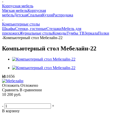
-
Корпусная мебель
Мягкая мебель
Корпусная
мебель
Детская
Спальня
Кухня
Распродажа
-
Компьютерные столы
Шкафы
Стенки, гостиные
Стелажи
Мебель для
прихожих
Журнальные столы
Комоды
Тумбы ТВ
Зеркала
Полки
-
Компьютерный стол Мебелайн-22
Компьютерный стол Мебелайн-22
id:
1656
Отложить
Отложено
Сравнить
В сравнении
10 200
руб.
-
+
В корзину