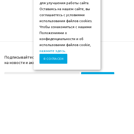
для улучшения работы сайта.
Оставаясь на нашем сайте, вы
соглашаетесь с условиями
использования файлов cookies.
Чтобы ознакомиться с нашими
Положениями о
конфиденциальности и об
использовании файлов cookie,
нажмите здесь
.
Подписывайтесь
Я СОГЛАСЕН
на новости и акции
+7 (930) 833-88-03
2009-2026г. ©"Мебель-
Компания
скоро" mebel-skoro.ru
Помощь
Интернет магазин
Информация
мебели. Недорогая