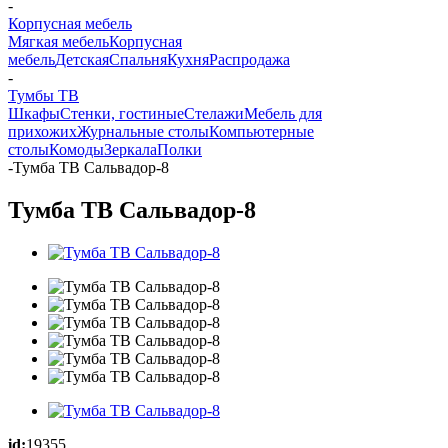
-
Корпусная мебель
Мягкая мебель
Корпусная
мебель
Детская
Спальня
Кухня
Распродажа
-
Тумбы ТВ
Шкафы
Стенки, гостиные
Стелажи
Мебель для
прихожих
Журнальные столы
Компьютерные
столы
Комоды
Зеркала
Полки
-
Тумба ТВ Сальвадор-8
Тумба ТВ Сальвадор-8
id:
19355