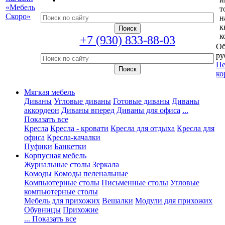
т
н
к
к
+7 (930) 833-88-03
Об
ру
Пе
ко
Мягкая мебель
Диваны
Угловые диваны
Готовые диваны
Диваны
аккордеон
Диваны вперед
Диваны для офиса
...
Показать все
Кресла
Кресла - кровати
Кресла для отдыха
Кресла для
офиса
Кресла-качалки
Пуфики
Банкетки
Корпусная мебель
Журнальные столы
Зеркала
Комоды
Комоды пеленальные
Компьютерные столы
Письменные столы
Угловые
компьютерные столы
Мебель для прихожих
Вешалки
Модули для прихожих
Обувницы
Прихожие
... Показать все