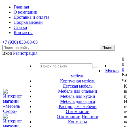
Главная
О компании
Доставка и оплата
Сборка мебели
Статьи
Контакты
+7 (930) 833-88-03
Вход
Регистрация
0
0
0
Мягкая
Ко
мебель
пу
Корпусная мебель
Детская мебель
К
Мебель для спальни
в
Мебель для кухни
п
Мебель для офиса
И
Распродажа мебели
н
О компании
о
О компании
Новости
в
Контакты
к
и