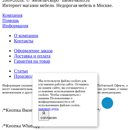
2009-2026г. ©"Мебель-скоро" mebel-skoro.ru
Интернет магазин мебели. Недорогая мебель в Москве.
Компания
Помощь
Информация
О компании
Контакты
Оформление заказа
Доставка и оплата
Гарантия на товар
Статьи
Производители
Мы используем файлы cookies для
улучшения работы сайта. Оставаясь
Информация указанная на сайте (описания и цены), не относится к Публичной Оферте, а
на нашем сайте, вы соглашаетесь с
несет ознакомительный характер. Окончательная цена, условия и сроки доставки, а также
условиями использования файлов
комплектация и другие характеристики товаров - уточняются нашими менеджерами.
cookies. Чтобы ознакомиться с
нашими Положениями о
конфиденциальности и об
использовании файлов cookie,
нажмите здесь
.
/*Кнопка Вконтакте (международный логотип)*/
Я
согласен
/*Кнопка Whatsapp*/