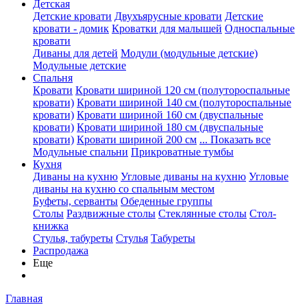
Детская
Детские кровати
Двухъярусные кровати
Детские
кровати - домик
Кроватки для малышей
Односпальные
кровати
Диваны для детей
Модули (модульные детские)
Модульные детские
Спальня
Кровати
Кровати шириной 120 см (полутороспальные
кровати)
Кровати шириной 140 см (полутороспальные
кровати)
Кровати шириной 160 см (двуспальные
кровати)
Кровати шириной 180 см (двуспальные
кровати)
Кровати шириной 200 см
... Показать все
Модульные спальни
Прикроватные тумбы
Кухня
Диваны на кухню
Угловые диваны на кухню
Угловые
диваны на кухню со спальным местом
Буфеты, серванты
Обеденные группы
Столы
Раздвижные столы
Стеклянные столы
Стол-
книжка
Стулья, табуреты
Стулья
Табуреты
Распродажа
Еще
Главная