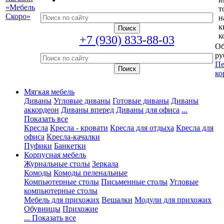
т
н
к
к
+7 (930) 833-88-03
Об
ру
Пе
ко
Мягкая мебель
Диваны
Угловые диваны
Готовые диваны
Диваны
аккордеон
Диваны вперед
Диваны для офиса
...
Показать все
Кресла
Кресла - кровати
Кресла для отдыха
Кресла для
офиса
Кресла-качалки
Пуфики
Банкетки
Корпусная мебель
Журнальные столы
Зеркала
Комоды
Комоды пеленальные
Компьютерные столы
Письменные столы
Угловые
компьютерные столы
Мебель для прихожих
Вешалки
Модули для прихожих
Обувницы
Прихожие
... Показать все