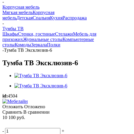
-
Корпусная мебель
Мягкая мебель
Корпусная
мебель
Детская
Спальня
Кухня
Распродажа
-
Тумбы ТВ
Шкафы
Стенки, гостиные
Стелажи
Мебель для
прихожих
Журнальные столы
Компьютерные
столы
Комоды
Зеркала
Полки
-
Тумба ТВ Эксклюзив-6
Тумба ТВ Эксклюзив-6
id:
4504
Отложить
Отложено
Сравнить
В сравнении
10 100
руб.
-
+