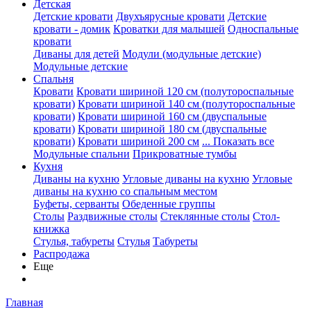
Детская
Детские кровати
Двухъярусные кровати
Детские
кровати - домик
Кроватки для малышей
Односпальные
кровати
Диваны для детей
Модули (модульные детские)
Модульные детские
Спальня
Кровати
Кровати шириной 120 см (полутороспальные
кровати)
Кровати шириной 140 см (полутороспальные
кровати)
Кровати шириной 160 см (двуспальные
кровати)
Кровати шириной 180 см (двуспальные
кровати)
Кровати шириной 200 см
... Показать все
Модульные спальни
Прикроватные тумбы
Кухня
Диваны на кухню
Угловые диваны на кухню
Угловые
диваны на кухню со спальным местом
Буфеты, серванты
Обеденные группы
Столы
Раздвижные столы
Стеклянные столы
Стол-
книжка
Стулья, табуреты
Стулья
Табуреты
Распродажа
Еще
Главная