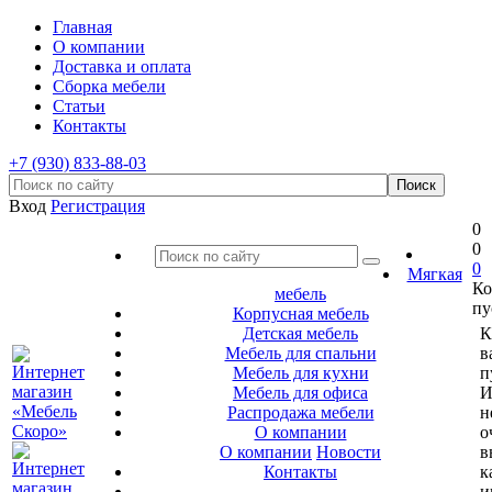
Главная
О компании
Доставка и оплата
Сборка мебели
Статьи
Контакты
+7 (930) 833-88-03
Вход
Регистрация
0
0
0
Мягкая
Ко
мебель
пу
Корпусная мебель
Детская мебель
К
Мебель для спальни
в
Мебель для кухни
п
Мебель для офиса
И
Распродажа мебели
н
О компании
о
О компании
Новости
в
Контакты
к
и