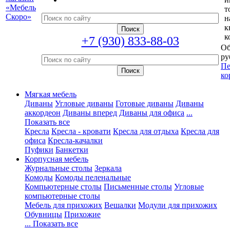
т
н
к
к
+7 (930) 833-88-03
Об
ру
Пе
ко
Мягкая мебель
Диваны
Угловые диваны
Готовые диваны
Диваны
аккордеон
Диваны вперед
Диваны для офиса
...
Показать все
Кресла
Кресла - кровати
Кресла для отдыха
Кресла для
офиса
Кресла-качалки
Пуфики
Банкетки
Корпусная мебель
Журнальные столы
Зеркала
Комоды
Комоды пеленальные
Компьютерные столы
Письменные столы
Угловые
компьютерные столы
Мебель для прихожих
Вешалки
Модули для прихожих
Обувницы
Прихожие
... Показать все