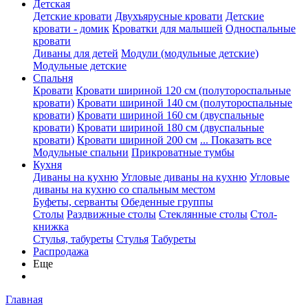
Детская
Детские кровати
Двухъярусные кровати
Детские
кровати - домик
Кроватки для малышей
Односпальные
кровати
Диваны для детей
Модули (модульные детские)
Модульные детские
Спальня
Кровати
Кровати шириной 120 см (полутороспальные
кровати)
Кровати шириной 140 см (полутороспальные
кровати)
Кровати шириной 160 см (двуспальные
кровати)
Кровати шириной 180 см (двуспальные
кровати)
Кровати шириной 200 см
... Показать все
Модульные спальни
Прикроватные тумбы
Кухня
Диваны на кухню
Угловые диваны на кухню
Угловые
диваны на кухню со спальным местом
Буфеты, серванты
Обеденные группы
Столы
Раздвижные столы
Стеклянные столы
Стол-
книжка
Стулья, табуреты
Стулья
Табуреты
Распродажа
Еще
Главная