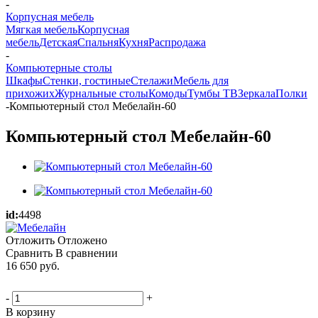
-
Корпусная мебель
Мягкая мебель
Корпусная
мебель
Детская
Спальня
Кухня
Распродажа
-
Компьютерные столы
Шкафы
Стенки, гостиные
Стелажи
Мебель для
прихожих
Журнальные столы
Комоды
Тумбы ТВ
Зеркала
Полки
-
Компьютерный стол Мебелайн-60
Компьютерный стол Мебелайн-60
id:
4498
Отложить
Отложено
Сравнить
В сравнении
16 650
руб.
-
+
В корзину