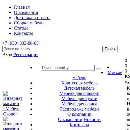
Главная
О компании
Доставка и оплата
Сборка мебели
Статьи
Контакты
+7 (930) 833-88-03
Вход
Регистрация
0
0
0
Мягкая
Ко
мебель
пу
Корпусная мебель
Детская мебель
К
Мебель для спальни
в
Мебель для кухни
п
Мебель для офиса
И
Распродажа мебели
н
О компании
о
О компании
Новости
в
Контакты
к
и