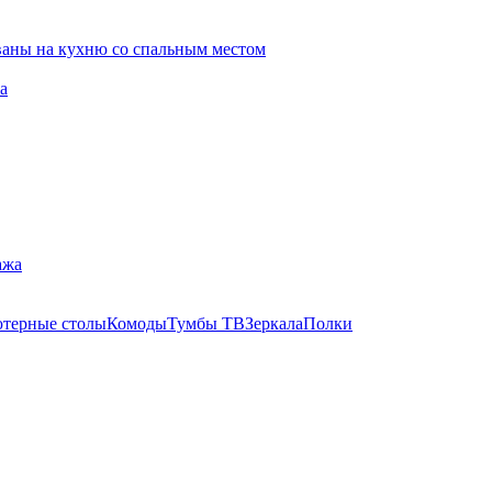
ваны на кухню со спальным местом
а
ажа
терные столы
Комоды
Тумбы ТВ
Зеркала
Полки