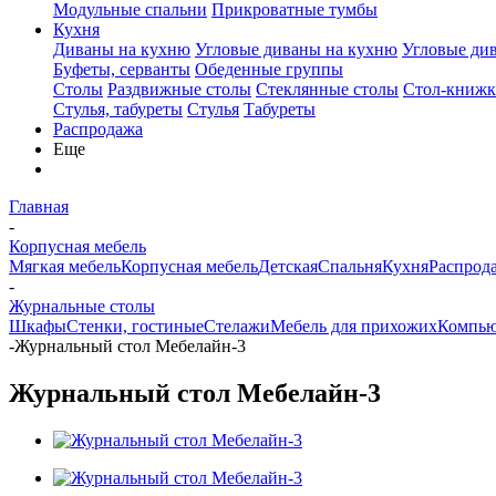
Модульные спальни
Прикроватные тумбы
Кухня
Диваны на кухню
Угловые диваны на кухню
Угловые ди
Буфеты, серванты
Обеденные группы
Столы
Раздвижные столы
Стеклянные столы
Стол-книжк
Стулья, табуреты
Стулья
Табуреты
Распродажа
Еще
Главная
-
Корпусная мебель
Мягкая мебель
Корпусная мебель
Детская
Спальня
Кухня
Распрод
-
Журнальные столы
Шкафы
Стенки, гостиные
Стелажи
Мебель для прихожих
Компью
-
Журнальный стол Мебелайн-3
Журнальный стол Мебелайн-3