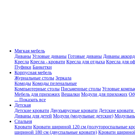
Мягкая мебель
Диваны
Угловые диваны
Готовые диваны
Диваны аккорд
Кресла
Кресла - кровати
Кресла для отдыха
Кресла для о
Пуфики
Банкетки
Корпусная мебель
Журнальные столы
Зеркала
Комоды
Комоды пеленальные
Компьютерные столы
Письменные столы
Угловые компь
Мебель для прихожих
Вешалки
Модули для прихожих
Об
... Показать все
Детская
Детские кровати
Двухъярусные кровати
Детские кровати 
Диваны для детей
Модули (модульные детские)
Модульны
Спальня
Кровати
Кровати шириной 120 см (полутороспальные кр
шириной 180 см (двуспальные кровати)
Кровати шириной