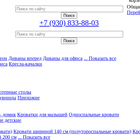
корз
Общая
Перей
+7 (930) 833-88-03
еон
Диваны вперед
Диваны для офиса
... Показать все
фиса
Кресла-качалки
ютерные столы
увницы
Прихожие
- домик
Кроватки для малышей
Односпальные кровати
е детские
овати)
Кровати шириной 140 см (полутороспальные кровати)
Кро
 200 см
... Показать все