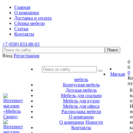
Главная
О компании
Доставка и оплата
Сборка мебели
Статьи
Контакты
+7 (930) 833-88-03
Вход
Регистрация
0
0
0
Мягкая
Ко
мебель
пу
Корпусная мебель
Детская мебель
К
Мебель для спальни
в
Мебель для кухни
п
Мебель для офиса
И
Распродажа мебели
н
О компании
о
О компании
Новости
в
Контакты
к
и