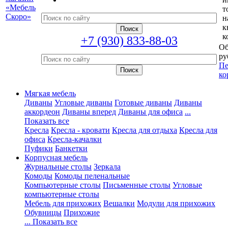
т
н
к
к
+7 (930) 833-88-03
Об
ру
Пе
ко
Мягкая мебель
Диваны
Угловые диваны
Готовые диваны
Диваны
аккордеон
Диваны вперед
Диваны для офиса
...
Показать все
Кресла
Кресла - кровати
Кресла для отдыха
Кресла для
офиса
Кресла-качалки
Пуфики
Банкетки
Корпусная мебель
Журнальные столы
Зеркала
Комоды
Комоды пеленальные
Компьютерные столы
Письменные столы
Угловые
компьютерные столы
Мебель для прихожих
Вешалки
Модули для прихожих
Обувницы
Прихожие
... Показать все