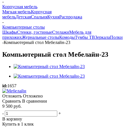
-
Корпусная мебель
Мягкая мебель
Корпусная
мебель
Детская
Спальня
Кухня
Распродажа
-
Компьютерные столы
Шкафы
Стенки, гостиные
Стелажи
Мебель для
прихожих
Журнальные столы
Комоды
Тумбы ТВ
Зеркала
Полки
-
Компьютерный стол Мебелайн-23
Компьютерный стол Мебелайн-23
id:
1657
Отложить
Отложено
Сравнить
В сравнении
9 500
руб.
-
+
В корзину
Купить в 1 клик