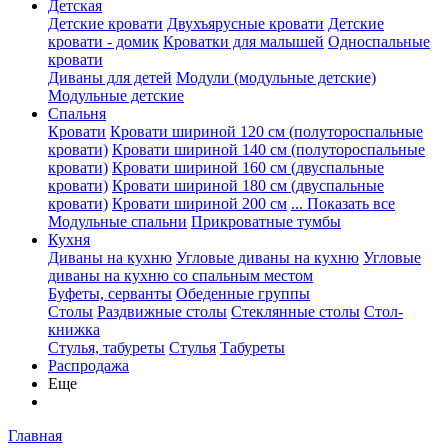
Детская
Детские кровати
Двухъярусные кровати
Детские
кровати - домик
Кроватки для малышей
Односпальные
кровати
Диваны для детей
Модули (модульные детские)
Модульные детские
Спальня
Кровати
Кровати шириной 120 см (полутороспальные
кровати)
Кровати шириной 140 см (полутороспальные
кровати)
Кровати шириной 160 см (двуспальные
кровати)
Кровати шириной 180 см (двуспальные
кровати)
Кровати шириной 200 см
... Показать все
Модульные спальни
Прикроватные тумбы
Кухня
Диваны на кухню
Угловые диваны на кухню
Угловые
диваны на кухню со спальным местом
Буфеты, серванты
Обеденные группы
Столы
Раздвижные столы
Стеклянные столы
Стол-
книжка
Стулья, табуреты
Стулья
Табуреты
Распродажа
Еще
Главная