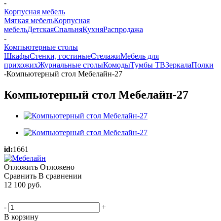
-
Корпусная мебель
Мягкая мебель
Корпусная
мебель
Детская
Спальня
Кухня
Распродажа
-
Компьютерные столы
Шкафы
Стенки, гостиные
Стелажи
Мебель для
прихожих
Журнальные столы
Комоды
Тумбы ТВ
Зеркала
Полки
-
Компьютерный стол Мебелайн-27
Компьютерный стол Мебелайн-27
id:
1661
Отложить
Отложено
Сравнить
В сравнении
12 100
руб.
-
+
В корзину