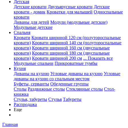
Детская
Детские кровати
Двухъярусные кровати
Детские
кровати - домик
Кроватки для малышей
Односпальные
кровати
Диваны для детей
Модули (модульные детские)
Модульные детские
Спальня
Кровати
Кровати шириной 120 см (полутороспальные
кровати)
Кровати шириной 140 см (полутороспальные
кровати)
Кровати шириной 160 см (двуспальные
кровати)
Кровати шириной 180 см (двуспальные
кровати)
Кровати шириной 200 см
... Показать все
Модульные спальни
Прикроватные тумбы
Кухня
Диваны на кухню
Угловые диваны на кухню
Угловые
диваны на кухню со спальным местом
Буфеты, серванты
Обеденные группы
Столы
Раздвижные столы
Стеклянные столы
Стол-
книжка
Стулья, табуреты
Стулья
Табуреты
Распродажа
Еще
Главная