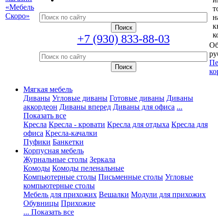
т
н
к
к
+7 (930) 833-88-03
Об
ру
Пе
ко
Мягкая мебель
Диваны
Угловые диваны
Готовые диваны
Диваны
аккордеон
Диваны вперед
Диваны для офиса
...
Показать все
Кресла
Кресла - кровати
Кресла для отдыха
Кресла для
офиса
Кресла-качалки
Пуфики
Банкетки
Корпусная мебель
Журнальные столы
Зеркала
Комоды
Комоды пеленальные
Компьютерные столы
Письменные столы
Угловые
компьютерные столы
Мебель для прихожих
Вешалки
Модули для прихожих
Обувницы
Прихожие
... Показать все