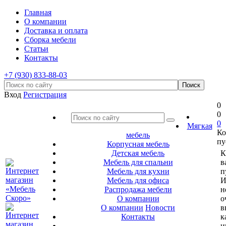
Главная
О компании
Доставка и оплата
Сборка мебели
Статьи
Контакты
+7 (930) 833-88-03
Вход
Регистрация
0
0
0
Мягкая
Ко
мебель
пу
Корпусная мебель
Детская мебель
К
Мебель для спальни
в
Мебель для кухни
п
Мебель для офиса
И
Распродажа мебели
н
О компании
о
О компании
Новости
в
Контакты
к
и