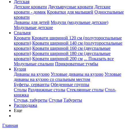
Детская
Детские кровати
Двухъярусные кровати
Детские
кровати - домик
Кроватки для малышей
Односпальные
кровати
Диваны для детей
Модули (модульные детские)
Модульные детские
Спальня
Кровати
Кровати шириной 120 см (полутороспальные
кровати)
Кровати шириной 140 см (полутороспальные
кровати)
Кровати шириной 160 см (двуспальные
кровати)
Кровати шириной 180 см (двуспальные
кровати)
Кровати шириной 200 см
... Показать все
Модульные спальни
Прикроватные тумбы
Кухня
Диваны на кухню
Угловые диваны на кухню
Угловые
диваны на кухню со спальным местом
Буфеты, серванты
Обеденные группы
Столы
Раздвижные столы
Стеклянные столы
Стол-
книжка
Стулья, табуреты
Стулья
Табуреты
Распродажа
Еще
Главная