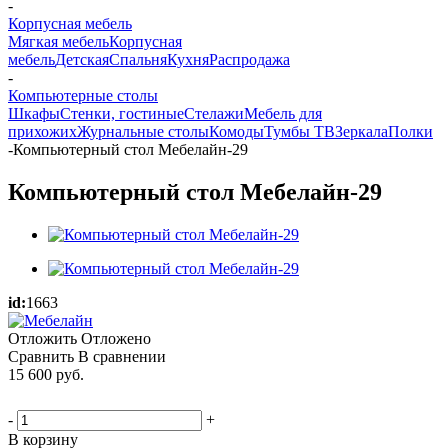
-
Корпусная мебель
Мягкая мебель
Корпусная
мебель
Детская
Спальня
Кухня
Распродажа
-
Компьютерные столы
Шкафы
Стенки, гостиные
Стелажи
Мебель для
прихожих
Журнальные столы
Комоды
Тумбы ТВ
Зеркала
Полки
-
Компьютерный стол Мебелайн-29
Компьютерный стол Мебелайн-29
id:
1663
Отложить
Отложено
Сравнить
В сравнении
15 600
руб.
-
+
В корзину