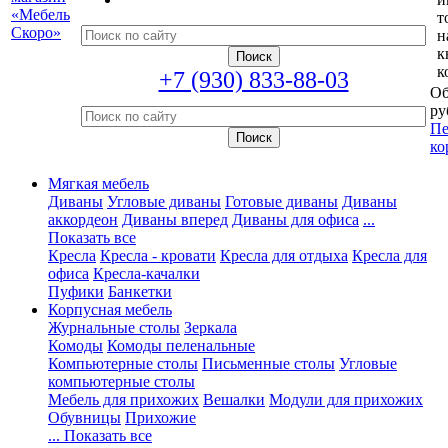
т
н
к
к
+7 (930) 833-88-03
Об
ру
Пе
ко
Мягкая мебель
Диваны
Угловые диваны
Готовые диваны
Диваны
аккордеон
Диваны вперед
Диваны для офиса
...
Показать все
Кресла
Кресла - кровати
Кресла для отдыха
Кресла для
офиса
Кресла-качалки
Пуфики
Банкетки
Корпусная мебель
Журнальные столы
Зеркала
Комоды
Комоды пеленальные
Компьютерные столы
Письменные столы
Угловые
компьютерные столы
Мебель для прихожих
Вешалки
Модули для прихожих
Обувницы
Прихожие
... Показать все