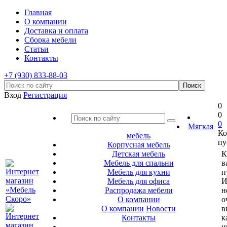
Главная
О компании
Доставка и оплата
Сборка мебели
Статьи
Контакты
+7 (930) 833-88-03
Вход
Регистрация
0
0
0
Мягкая
Ко
мебель
пу
Корпусная мебель
Детская мебель
К
Мебель для спальни
в
Мебель для кухни
п
Мебель для офиса
И
Распродажа мебели
н
О компании
о
О компании
Новости
в
Контакты
к
и