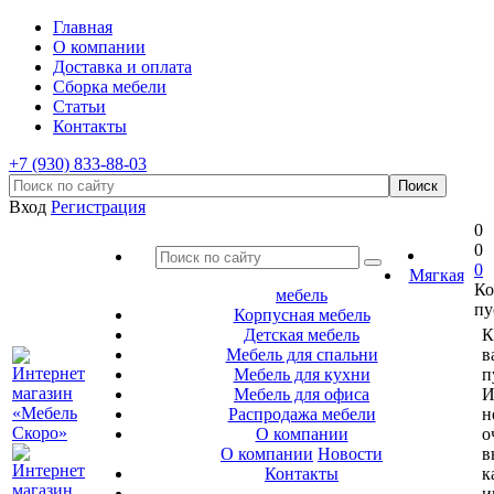
Главная
О компании
Доставка и оплата
Сборка мебели
Статьи
Контакты
+7 (930) 833-88-03
Вход
Регистрация
0
0
0
Мягкая
Ко
мебель
пу
Корпусная мебель
Детская мебель
К
Мебель для спальни
в
Мебель для кухни
п
Мебель для офиса
И
Распродажа мебели
н
О компании
о
О компании
Новости
в
Контакты
к
и