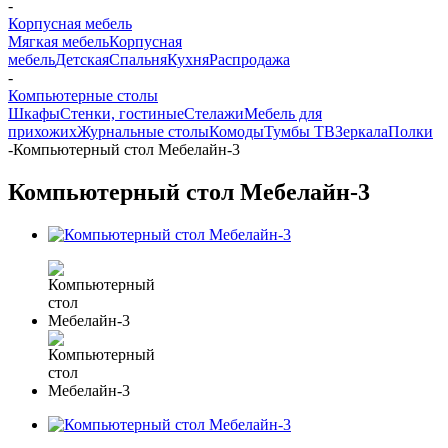
-
Корпусная мебель
Мягкая мебель
Корпусная
мебель
Детская
Спальня
Кухня
Распродажа
-
Компьютерные столы
Шкафы
Стенки, гостиные
Стелажи
Мебель для
прихожих
Журнальные столы
Комоды
Тумбы ТВ
Зеркала
Полки
-
Компьютерный стол Мебелайн-3
Компьютерный стол Мебелайн-3