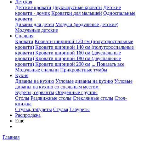
Детская
Детские кровати
Двухъярусные кровати
Детские
кровати - домик
Кроватки для малышей
Односпальные
кровати
Диваны для детей
Модули (модульные детские)
Модульные детские
Спальня
Кровати
Кровати шириной 120 см (полутороспальные
кровати)
Кровати шириной 140 см (полутороспальные
кровати)
Кровати шириной 160 см (двуспальные
кровати)
Кровати шириной 180 см (двуспальные
кровати)
Кровати шириной 200 см
... Показать все
Модульные спальни
Прикроватные тумбы
Кухня
Диваны на кухню
Угловые диваны на кухню
Угловые
диваны на кухню со спальным местом
Буфеты, серванты
Обеденные группы
Столы
Раздвижные столы
Стеклянные столы
Стол-
книжка
Стулья, табуреты
Стулья
Табуреты
Распродажа
Еще
Главная