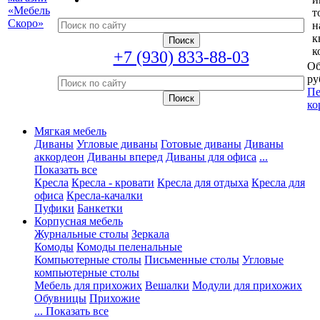
т
н
к
к
+7 (930) 833-88-03
Об
ру
Пе
ко
Мягкая мебель
Диваны
Угловые диваны
Готовые диваны
Диваны
аккордеон
Диваны вперед
Диваны для офиса
...
Показать все
Кресла
Кресла - кровати
Кресла для отдыха
Кресла для
офиса
Кресла-качалки
Пуфики
Банкетки
Корпусная мебель
Журнальные столы
Зеркала
Комоды
Комоды пеленальные
Компьютерные столы
Письменные столы
Угловые
компьютерные столы
Мебель для прихожих
Вешалки
Модули для прихожих
Обувницы
Прихожие
... Показать все