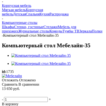
-
Корпусная мебель
Мягкая мебель
Корпусная
мебель
Детская
Спальня
Кухня
Распродажа
-
Компьютерные столы
Шкафы
Стенки, гостиные
Стелажи
Мебель для
прихожих
Журнальные столы
Комоды
Тумбы ТВ
Зеркала
Полки
-
Компьютерный стол Мебелайн-35
Компьютерный стол Мебелайн-35
id:
1735
Отложить
Отложено
Сравнить
В сравнении
13 650
руб.
-
+
В корзину