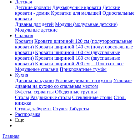
Детская
Детские кровати
Двухъярусные кровати
Детские
кровати - домик
Кроватки для малышей
Односпальные
кровати
Диваны для детей
Модули (модульные детские)
Модульные детские
Спальня
Кровати
Кровати шириной 120 см (полутороспальные
кровати)
Кровати шириной 140 см (полутороспальные
кровати)
Кровати шириной 160 см (двуспальные
кровати)
Кровати шириной 180 см (двуспальные
кровати)
Кровати шириной 200 см
... Показать все
Модульные спальни
Прикроватные тумбы
Кухня
Диваны на кухню
Угловые диваны на кухню
Угловые
диваны на кухню со спальным местом
Буфеты, серванты
Обеденные группы
Столы
Раздвижные столы
Стеклянные столы
Стол-
книжка
Стулья, табуреты
Стулья
Табуреты
Распродажа
Еще
Главная