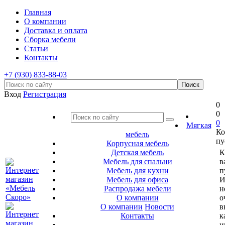
Главная
О компании
Доставка и оплата
Сборка мебели
Статьи
Контакты
+7 (930) 833-88-03
Вход
Регистрация
0
0
0
Мягкая
Ко
мебель
пу
Корпусная мебель
Детская мебель
К
Мебель для спальни
в
Мебель для кухни
п
Мебель для офиса
И
Распродажа мебели
н
О компании
о
О компании
Новости
в
Контакты
к
и