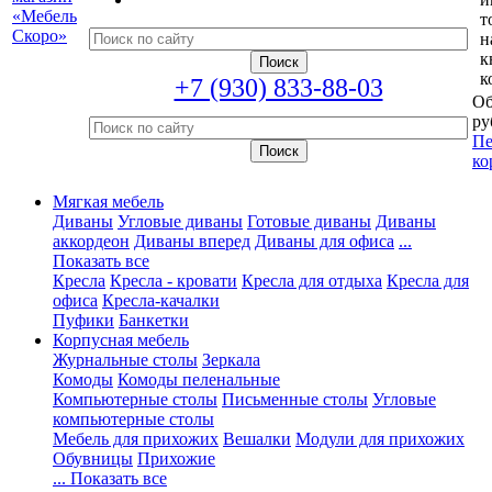
т
н
к
к
+7 (930) 833-88-03
Об
ру
Пе
ко
Мягкая мебель
Диваны
Угловые диваны
Готовые диваны
Диваны
аккордеон
Диваны вперед
Диваны для офиса
...
Показать все
Кресла
Кресла - кровати
Кресла для отдыха
Кресла для
офиса
Кресла-качалки
Пуфики
Банкетки
Корпусная мебель
Журнальные столы
Зеркала
Комоды
Комоды пеленальные
Компьютерные столы
Письменные столы
Угловые
компьютерные столы
Мебель для прихожих
Вешалки
Модули для прихожих
Обувницы
Прихожие
... Показать все