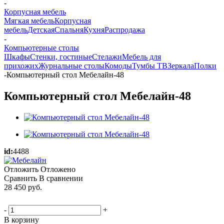
-
Корпусная мебель
Мягкая мебель
Корпусная
мебель
Детская
Спальня
Кухня
Распродажа
-
Компьютерные столы
Шкафы
Стенки, гостиные
Стелажи
Мебель для
прихожих
Журнальные столы
Комоды
Тумбы ТВ
Зеркала
Полки
-
Компьютерный стол Мебелайн-48
Компьютерный стол Мебелайн-48
id:
4488
Отложить
Отложено
Сравнить
В сравнении
28 450
руб.
-
+
В корзину