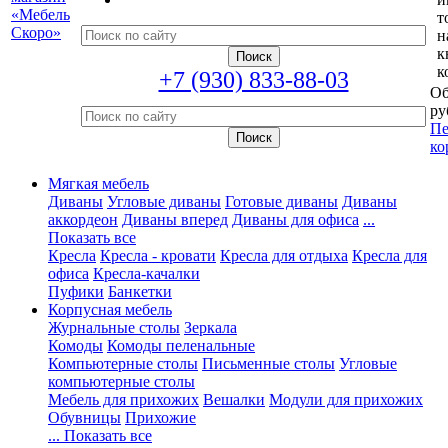
т
н
к
к
+7 (930) 833-88-03
Об
ру
Пе
ко
Мягкая мебель
Диваны
Угловые диваны
Готовые диваны
Диваны
аккордеон
Диваны вперед
Диваны для офиса
...
Показать все
Кресла
Кресла - кровати
Кресла для отдыха
Кресла для
офиса
Кресла-качалки
Пуфики
Банкетки
Корпусная мебель
Журнальные столы
Зеркала
Комоды
Комоды пеленальные
Компьютерные столы
Письменные столы
Угловые
компьютерные столы
Мебель для прихожих
Вешалки
Модули для прихожих
Обувницы
Прихожие
... Показать все