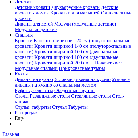
Детская
Детские кровати
Двухъярусные кровати
Детские
кровати - домик
Кроватки для малышей
Односпальные
кровати
Диваны для детей
Модули (модульные детские)
Модульные детские
Спальня
Кровати
Кровати шириной 120 см (полутороспальные
кровати)
Кровати шириной 140 см (полутороспальные
кровати)
Кровати шириной 160 см (двуспальные
кровати)
Кровати шириной 180 см (двуспальные
кровати)
Кровати шириной 200 см
... Показать все
Модульные спальни
Прикроватные тумбы
Кухня
Диваны на кухню
Угловые диваны на кухню
Угловые
диваны на кухню со спальным местом
Буфеты, серванты
Обеденные группы
Столы
Раздвижные столы
Стеклянные столы
Стол-
книжка
Стулья, табуреты
Стулья
Табуреты
Распродажа
Еще
Главная