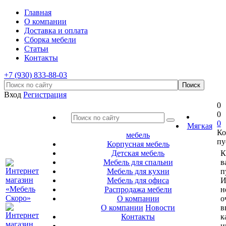
Главная
О компании
Доставка и оплата
Сборка мебели
Статьи
Контакты
+7 (930) 833-88-03
Вход
Регистрация
0
0
0
Мягкая
Ко
мебель
пу
Корпусная мебель
Детская мебель
К
Мебель для спальни
в
Мебель для кухни
п
Мебель для офиса
И
Распродажа мебели
н
О компании
о
О компании
Новости
в
Контакты
к
и