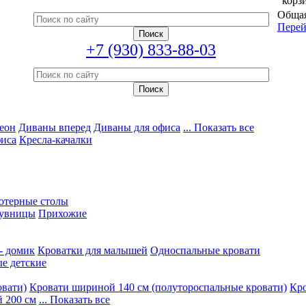
корз
Общая
Перей
+7 (930) 833-88-03
еон
Диваны вперед
Диваны для офиса
... Показать все
фиса
Кресла-качалки
ютерные столы
увницы
Прихожие
- домик
Кроватки для малышей
Односпальные кровати
е детские
овати)
Кровати шириной 140 см (полутороспальные кровати)
Кро
 200 см
... Показать все