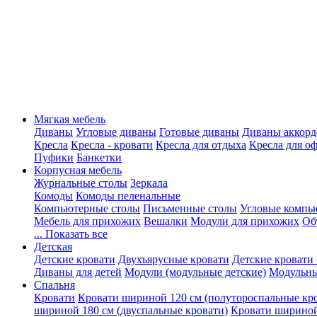
Мягкая мебель
Диваны
Угловые диваны
Готовые диваны
Диваны аккорд
Кресла
Кресла - кровати
Кресла для отдыха
Кресла для о
Пуфики
Банкетки
Корпусная мебель
Журнальные столы
Зеркала
Комоды
Комоды пеленальные
Компьютерные столы
Письменные столы
Угловые компь
Мебель для прихожих
Вешалки
Модули для прихожих
Об
... Показать все
Детская
Детские кровати
Двухъярусные кровати
Детские кровати 
Диваны для детей
Модули (модульные детские)
Модульны
Спальня
Кровати
Кровати шириной 120 см (полутороспальные кр
шириной 180 см (двуспальные кровати)
Кровати шириной