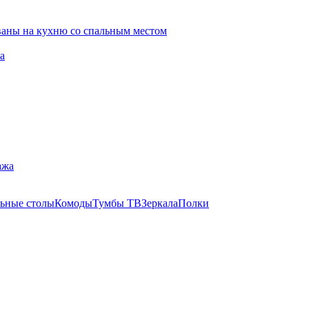
ваны на кухню со спальным местом
а
ажа
ьные столы
Комоды
Тумбы ТВ
Зеркала
Полки