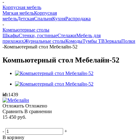
-
Корпусная мебель
Мягкая мебель
Корпусная
мебель
Детская
Спальня
Кухня
Распродажа
-
Компьютерные столы
Шкафы
Стенки, гостиные
Стелажи
Мебель для
прихожих
Журнальные столы
Комоды
Тумбы ТВ
Зеркала
Полки
-
Компьютерный стол Мебелайн-52
Компьютерный стол Мебелайн-52
id:
1439
Отложить
Отложено
Сравнить
В сравнении
15 450
руб.
-
+
В корзину