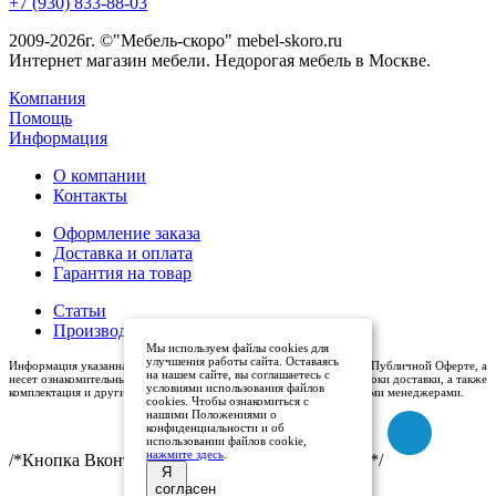
+7 (930) 833-88-03
2009-2026г. ©"Мебель-скоро" mebel-skoro.ru
Интернет магазин мебели. Недорогая мебель в Москве.
Компания
Помощь
Информация
О компании
Контакты
Оформление заказа
Доставка и оплата
Гарантия на товар
Статьи
Производители
Мы используем файлы cookies для
улучшения работы сайта. Оставаясь
Информация указанная на сайте (описания и цены), не относится к Публичной Оферте, а
на нашем сайте, вы соглашаетесь с
несет ознакомительный характер. Окончательная цена, условия и сроки доставки, а также
условиями использования файлов
комплектация и другие характеристики товаров - уточняются нашими менеджерами.
cookies. Чтобы ознакомиться с
нашими Положениями о
конфиденциальности и об
использовании файлов cookie,
нажмите здесь
.
/*Кнопка Вконтакте (международный логотип)*/
Я
согласен