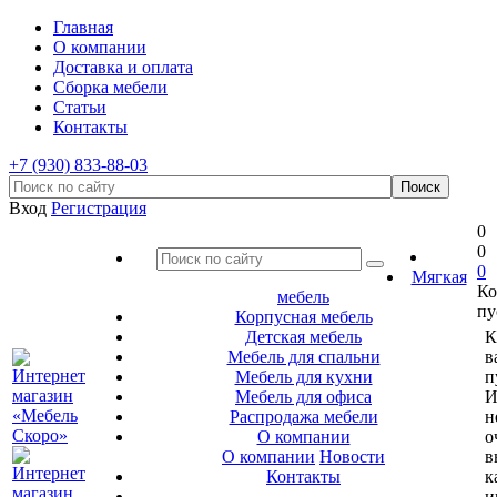
Главная
О компании
Доставка и оплата
Сборка мебели
Статьи
Контакты
+7 (930) 833-88-03
Вход
Регистрация
0
0
0
Мягкая
Ко
мебель
пу
Корпусная мебель
Детская мебель
К
Мебель для спальни
в
Мебель для кухни
п
Мебель для офиса
И
Распродажа мебели
н
О компании
о
О компании
Новости
в
Контакты
к
и