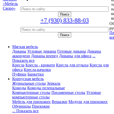
т
н
к
к
+7 (930) 833-88-03
Об
ру
Пе
ко
Мягкая мебель
Диваны
Угловые диваны
Готовые диваны
Диваны
аккордеон
Диваны вперед
Диваны для офиса
...
Показать все
Кресла
Кресла - кровати
Кресла для отдыха
Кресла для
офиса
Кресла-качалки
Пуфики
Банкетки
Корпусная мебель
Журнальные столы
Зеркала
Комоды
Комоды пеленальные
Компьютерные столы
Письменные столы
Угловые
компьютерные столы
Мебель для прихожих
Вешалки
Модули для прихожих
Обувницы
Прихожие
... Показать все