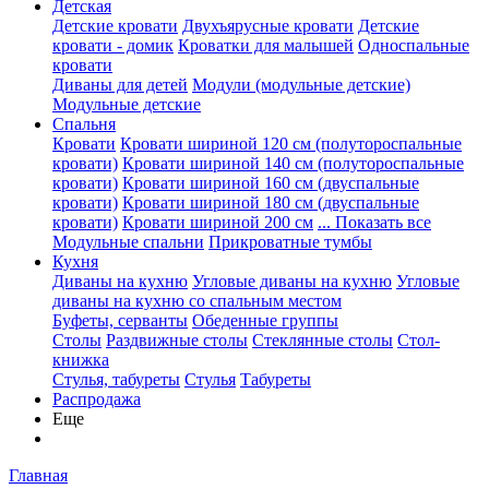
Детская
Детские кровати
Двухъярусные кровати
Детские
кровати - домик
Кроватки для малышей
Односпальные
кровати
Диваны для детей
Модули (модульные детские)
Модульные детские
Спальня
Кровати
Кровати шириной 120 см (полутороспальные
кровати)
Кровати шириной 140 см (полутороспальные
кровати)
Кровати шириной 160 см (двуспальные
кровати)
Кровати шириной 180 см (двуспальные
кровати)
Кровати шириной 200 см
... Показать все
Модульные спальни
Прикроватные тумбы
Кухня
Диваны на кухню
Угловые диваны на кухню
Угловые
диваны на кухню со спальным местом
Буфеты, серванты
Обеденные группы
Столы
Раздвижные столы
Стеклянные столы
Стол-
книжка
Стулья, табуреты
Стулья
Табуреты
Распродажа
Еще
Главная