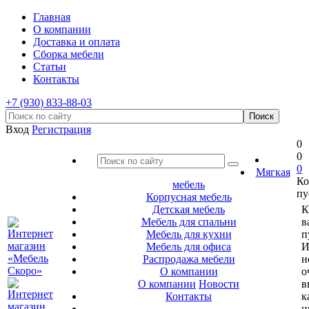
Главная
О компании
Доставка и оплата
Сборка мебели
Статьи
Контакты
+7 (930) 833-88-03
Вход
Регистрация
0
0
0
Мягкая
Ко
мебель
пу
Корпусная мебель
Детская мебель
К
Мебель для спальни
в
Мебель для кухни
п
Мебель для офиса
И
Распродажа мебели
н
О компании
о
О компании
Новости
в
Контакты
к
и