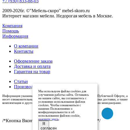
+7 (930) 833-88-03
2009-2026г. ©"Мебель-скоро" mebel-skoro.ru
Интернет магазин мебели. Недорогая мебель в Москве.
Компания
Помощь
Информация
О компании
Контакты
Оформление заказа
Доставка и оплата
Гарантия на товар
Статьи
Производители
Мы используем файлы cookies для
улучшения работы сайта. Оставаясь
Информация указанная на сайте (описания и цены), не относится к Публичной Оферте, а
на нашем сайте, вы соглашаетесь с
несет ознакомительный характер. Окончательная цена, условия и сроки доставки, а также
условиями использования файлов
комплектация и другие характеристики товаров - уточняются нашими менеджерами.
cookies. Чтобы ознакомиться с
нашими Положениями о
конфиденциальности и об
использовании файлов cookie,
нажмите здесь
.
/*Кнопка Вконтакте (международный логотип)*/
Я
согласен