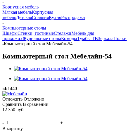
-
Корпусная мебель
Мягкая мебель
Корпусная
мебель
Детская
Спальня
Кухня
Распродажа
-
Компьютерные столы
Шкафы
Стенки, гостиные
Стелажи
Мебель для
прихожих
Журнальные столы
Комоды
Тумбы ТВ
Зеркала
Полки
-
Компьютерный стол Мебелайн-54
Компьютерный стол Мебелайн-54
id:
1440
Отложить
Отложено
Сравнить
В сравнении
12 350
руб.
-
+
В корзину