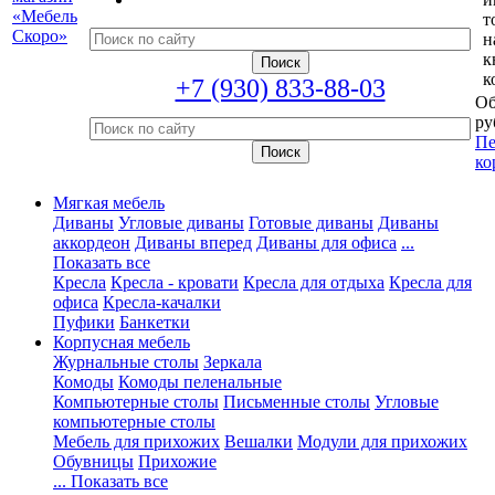
т
н
к
к
+7 (930) 833-88-03
Об
ру
Пе
ко
Мягкая мебель
Диваны
Угловые диваны
Готовые диваны
Диваны
аккордеон
Диваны вперед
Диваны для офиса
...
Показать все
Кресла
Кресла - кровати
Кресла для отдыха
Кресла для
офиса
Кресла-качалки
Пуфики
Банкетки
Корпусная мебель
Журнальные столы
Зеркала
Комоды
Комоды пеленальные
Компьютерные столы
Письменные столы
Угловые
компьютерные столы
Мебель для прихожих
Вешалки
Модули для прихожих
Обувницы
Прихожие
... Показать все