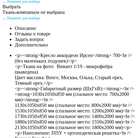
← Нажмите для выбора
Выбрать
Ткань-компаньон не выбрана
← Нажмите для выбора
Описание
Отзывы о товаре
Задать вопрос
Дополнительно
<p><strong>Кресло аккордеон Ирсен</strong> 700<br />
(без маленьких подушек)</p>
<p>Ткань на фото: Вивант 1/19 - микрофибра
(выведена)
Цвет массива: Венге, Москва, Ольха, Старый орех,
Темный орех.</p>
<p><strong>Габаритный размер (ШхГхВ):</strong><br />
<strong>1030х1050х850 мм (спальное место: 700х2000
мм)</strong><br />
1130х1050х850 мм (спальное место: 800x2000 мм)<br />
1530х1050х850 мм (спальное место: 1200x2000 мм)<br />
1730х1050х850 мм (спальное место: 1400x2000 мм)<br />
1880х1050х850 мм (спальное место: 1550x2000 мм)<br />
2130х1050х850 мм (спальное место: 1800x2000 мм)</p>
<p>Наполнение: ППУ + ортопедическая решетка<br />