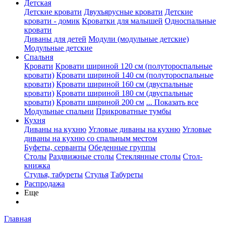
Детская
Детские кровати
Двухъярусные кровати
Детские
кровати - домик
Кроватки для малышей
Односпальные
кровати
Диваны для детей
Модули (модульные детские)
Модульные детские
Спальня
Кровати
Кровати шириной 120 см (полутороспальные
кровати)
Кровати шириной 140 см (полутороспальные
кровати)
Кровати шириной 160 см (двуспальные
кровати)
Кровати шириной 180 см (двуспальные
кровати)
Кровати шириной 200 см
... Показать все
Модульные спальни
Прикроватные тумбы
Кухня
Диваны на кухню
Угловые диваны на кухню
Угловые
диваны на кухню со спальным местом
Буфеты, серванты
Обеденные группы
Столы
Раздвижные столы
Стеклянные столы
Стол-
книжка
Стулья, табуреты
Стулья
Табуреты
Распродажа
Еще
Главная