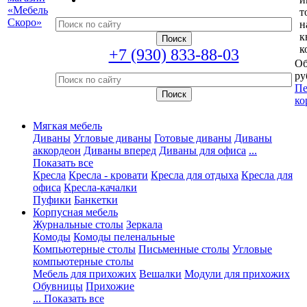
т
н
к
к
+7 (930) 833-88-03
Об
ру
Пе
ко
Мягкая мебель
Диваны
Угловые диваны
Готовые диваны
Диваны
аккордеон
Диваны вперед
Диваны для офиса
...
Показать все
Кресла
Кресла - кровати
Кресла для отдыха
Кресла для
офиса
Кресла-качалки
Пуфики
Банкетки
Корпусная мебель
Журнальные столы
Зеркала
Комоды
Комоды пеленальные
Компьютерные столы
Письменные столы
Угловые
компьютерные столы
Мебель для прихожих
Вешалки
Модули для прихожих
Обувницы
Прихожие
... Показать все