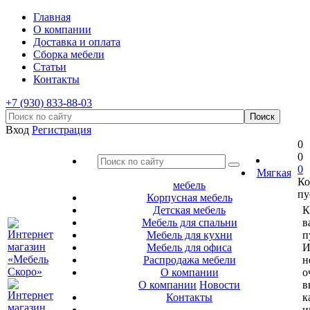
Главная
О компании
Доставка и оплата
Сборка мебели
Статьи
Контакты
+7 (930) 833-88-03
Вход
Регистрация
0
0
0
Мягкая
Ко
мебель
пу
Корпусная мебель
Детская мебель
К
Мебель для спальни
в
Мебель для кухни
п
Мебель для офиса
И
Распродажа мебели
н
О компании
о
О компании
Новости
в
Контакты
к
и