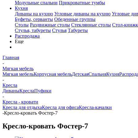
Модульные спальни
Прикроватные тумбы
Кухня
Диваны на кухню
Угловые диваны на кухню
Угловые ди
Буфеты, серванты
Обеденные группы
Столы
Раздвижные столы
Стеклянные столы
Стол-книжк
Стулья, табуреты
Стулья
Табуреты
Распродажа
Еще
Главная
-
Мягкая мебель
Мягкая мебель
Корпусная мебель
Детская
Спальня
Кухня
Распрод
-
Кресла
Диваны
Кресла
Пуфики
-
Кресла - кровати
Кресла для отдыха
Кресла для офиса
Кресла-качалки
-
Кресло-кровать Фостер-7
Кресло-кровать Фостер-7