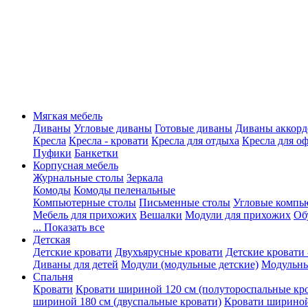
Мягкая мебель
Диваны
Угловые диваны
Готовые диваны
Диваны аккорд
Кресла
Кресла - кровати
Кресла для отдыха
Кресла для о
Пуфики
Банкетки
Корпусная мебель
Журнальные столы
Зеркала
Комоды
Комоды пеленальные
Компьютерные столы
Письменные столы
Угловые компь
Мебель для прихожих
Вешалки
Модули для прихожих
Об
... Показать все
Детская
Детские кровати
Двухъярусные кровати
Детские кровати 
Диваны для детей
Модули (модульные детские)
Модульны
Спальня
Кровати
Кровати шириной 120 см (полутороспальные кр
шириной 180 см (двуспальные кровати)
Кровати шириной