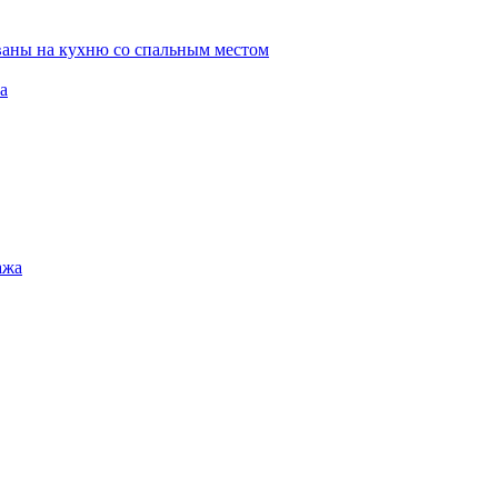
ваны на кухню со спальным местом
а
ажа