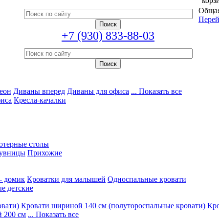
корз
Общая
Перей
+7 (930) 833-88-03
еон
Диваны вперед
Диваны для офиса
... Показать все
фиса
Кресла-качалки
ютерные столы
увницы
Прихожие
- домик
Кроватки для малышей
Односпальные кровати
е детские
овати)
Кровати шириной 140 см (полутороспальные кровати)
Кро
 200 см
... Показать все