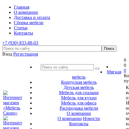
Главная
О компании
Доставка и оплата
Сборка мебели
Статьи
Контакты
+7 (930) 833-88-03
Вход
Регистрация
0
0
0
Мягкая
Ко
мебель
пу
Корпусная мебель
Детская мебель
К
Мебель для спальни
в
Мебель для кухни
п
Мебель для офиса
И
Распродажа мебели
н
О компании
о
О компании
Новости
в
Контакты
к
и