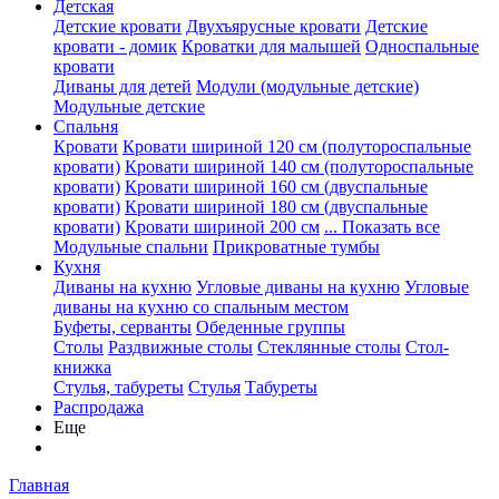
Детская
Детские кровати
Двухъярусные кровати
Детские
кровати - домик
Кроватки для малышей
Односпальные
кровати
Диваны для детей
Модули (модульные детские)
Модульные детские
Спальня
Кровати
Кровати шириной 120 см (полутороспальные
кровати)
Кровати шириной 140 см (полутороспальные
кровати)
Кровати шириной 160 см (двуспальные
кровати)
Кровати шириной 180 см (двуспальные
кровати)
Кровати шириной 200 см
... Показать все
Модульные спальни
Прикроватные тумбы
Кухня
Диваны на кухню
Угловые диваны на кухню
Угловые
диваны на кухню со спальным местом
Буфеты, серванты
Обеденные группы
Столы
Раздвижные столы
Стеклянные столы
Стол-
книжка
Стулья, табуреты
Стулья
Табуреты
Распродажа
Еще
Главная