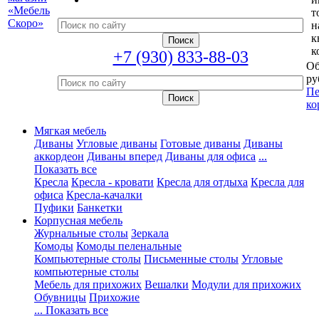
т
н
к
к
+7 (930) 833-88-03
Об
ру
Пе
ко
Мягкая мебель
Диваны
Угловые диваны
Готовые диваны
Диваны
аккордеон
Диваны вперед
Диваны для офиса
...
Показать все
Кресла
Кресла - кровати
Кресла для отдыха
Кресла для
офиса
Кресла-качалки
Пуфики
Банкетки
Корпусная мебель
Журнальные столы
Зеркала
Комоды
Комоды пеленальные
Компьютерные столы
Письменные столы
Угловые
компьютерные столы
Мебель для прихожих
Вешалки
Модули для прихожих
Обувницы
Прихожие
... Показать все