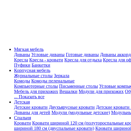
Мягкая мебель
Диваны
Угловые диваны
Готовые диваны
Диваны аккорд
Кресла
Кресла - кровати
Кресла для отдыха
Кресла для о
Пуфики
Банкетки
Корпусная мебель
Журнальные столы
Зеркала
Комоды
Комоды пеленальные
Компьютерные столы
Письменные столы
Угловые компь
Мебель для прихожих
Вешалки
Модули для прихожих
Об
... Показать все
Детская
Детские кровати
Двухъярусные кровати
Детские кровати 
Диваны для детей
Модули (модульные детские)
Модульны
Спальня
Кровати
Кровати шириной 120 см (полутороспальные кр
шириной 180 см (двуспальные кровати)
Кровати шириной