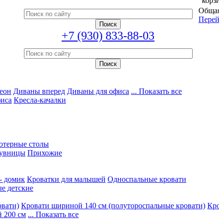
корз
Общая
Перей
+7 (930) 833-88-03
еон
Диваны вперед
Диваны для офиса
... Показать все
фиса
Кресла-качалки
ютерные столы
увницы
Прихожие
- домик
Кроватки для малышей
Односпальные кровати
е детские
овати)
Кровати шириной 140 см (полутороспальные кровати)
Кро
 200 см
... Показать все