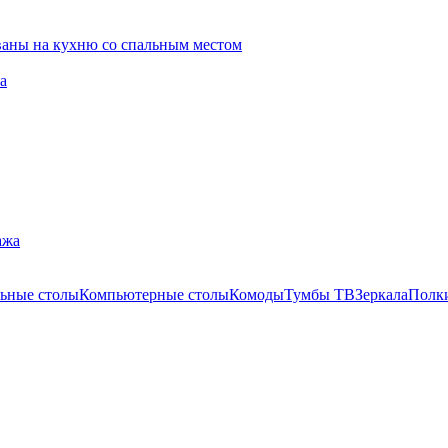
ваны на кухню со спальным местом
а
ажа
ьные столы
Компьютерные столы
Комоды
Тумбы ТВ
Зеркала
Полк