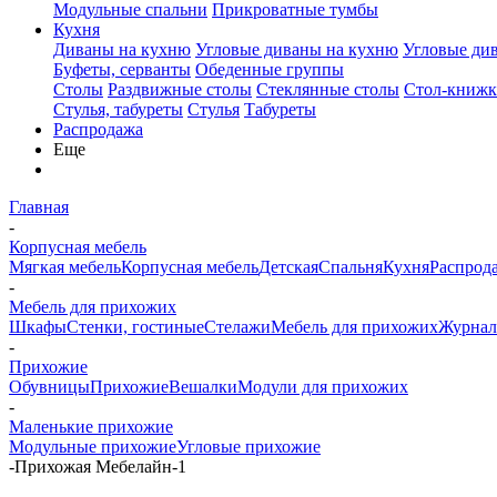
Модульные спальни
Прикроватные тумбы
Кухня
Диваны на кухню
Угловые диваны на кухню
Угловые ди
Буфеты, серванты
Обеденные группы
Столы
Раздвижные столы
Стеклянные столы
Стол-книжк
Стулья, табуреты
Стулья
Табуреты
Распродажа
Еще
Главная
-
Корпусная мебель
Мягкая мебель
Корпусная мебель
Детская
Спальня
Кухня
Распрод
-
Мебель для прихожих
Шкафы
Стенки, гостиные
Стелажи
Мебель для прихожих
Журнал
-
Прихожие
Обувницы
Прихожие
Вешалки
Модули для прихожих
-
Маленькие прихожие
Модульные прихожие
Угловые прихожие
-
Прихожая Мебелайн-1