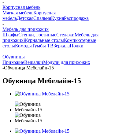
-
Корпусная мебель
Мягкая мебель
Корпусная
мебель
Детская
Спальня
Кухня
Распродажа
-
Мебель для прихожих
Шкафы
Стенки, гостиные
Стелажи
Мебель для
прихожих
Журнальные столы
Компьютерные
столы
Комоды
Тумбы ТВ
Зеркала
Полки
-
Обувницы
Прихожие
Вешалки
Модули для прихожих
-
Обувница Мебелайн-15
Обувница Мебелайн-15