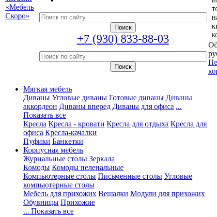
т
н
к
к
+7 (930) 833-88-03
Об
ру
Пе
ко
Мягкая мебель
Диваны
Угловые диваны
Готовые диваны
Диваны
аккордеон
Диваны вперед
Диваны для офиса
...
Показать все
Кресла
Кресла - кровати
Кресла для отдыха
Кресла для
офиса
Кресла-качалки
Пуфики
Банкетки
Корпусная мебель
Журнальные столы
Зеркала
Комоды
Комоды пеленальные
Компьютерные столы
Письменные столы
Угловые
компьютерные столы
Мебель для прихожих
Вешалки
Модули для прихожих
Обувницы
Прихожие
... Показать все