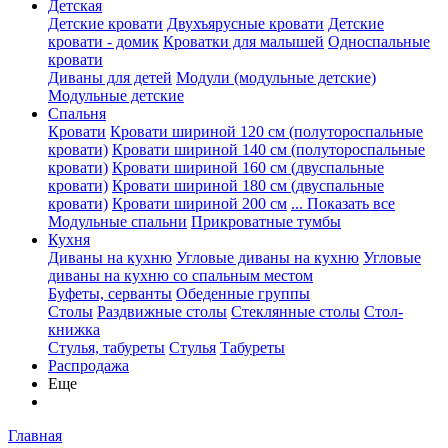
Детская
Детские кровати
Двухъярусные кровати
Детские
кровати - домик
Кроватки для малышей
Односпальные
кровати
Диваны для детей
Модули (модульные детские)
Модульные детские
Спальня
Кровати
Кровати шириной 120 см (полутороспальные
кровати)
Кровати шириной 140 см (полутороспальные
кровати)
Кровати шириной 160 см (двуспальные
кровати)
Кровати шириной 180 см (двуспальные
кровати)
Кровати шириной 200 см
... Показать все
Модульные спальни
Прикроватные тумбы
Кухня
Диваны на кухню
Угловые диваны на кухню
Угловые
диваны на кухню со спальным местом
Буфеты, серванты
Обеденные группы
Столы
Раздвижные столы
Стеклянные столы
Стол-
книжка
Стулья, табуреты
Стулья
Табуреты
Распродажа
Еще
Главная