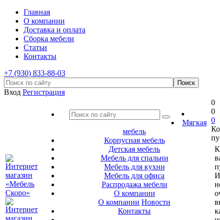
Главная
О компании
Доставка и оплата
Сборка мебели
Статьи
Контакты
+7 (930) 833-88-03
Вход
Регистрация
0
0
0
Мягкая
Ко
мебель
пу
Корпусная мебель
Детская мебель
К
Мебель для спальни
в
Мебель для кухни
п
Мебель для офиса
И
Распродажа мебели
н
О компании
о
О компании
Новости
в
Контакты
к
и