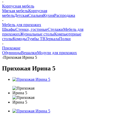
-
Корпусная мебель
Мягкая мебель
Корпусная
мебель
Детская
Спальня
Кухня
Распродажа
-
Мебель для прихожих
Шкафы
Стенки, гостиные
Стелажи
Мебель для
прихожих
Журнальные столы
Компьютерные
столы
Комоды
Тумбы ТВ
Зеркала
Полки
-
Прихожие
Обувницы
Вешалки
Модули для прихожих
-
Прихожая Ирина 5
Прихожая Ирина 5