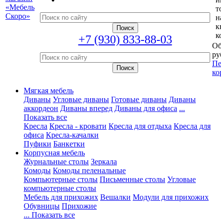
т
н
к
к
+7 (930) 833-88-03
Об
ру
Пе
ко
Мягкая мебель
Диваны
Угловые диваны
Готовые диваны
Диваны
аккордеон
Диваны вперед
Диваны для офиса
...
Показать все
Кресла
Кресла - кровати
Кресла для отдыха
Кресла для
офиса
Кресла-качалки
Пуфики
Банкетки
Корпусная мебель
Журнальные столы
Зеркала
Комоды
Комоды пеленальные
Компьютерные столы
Письменные столы
Угловые
компьютерные столы
Мебель для прихожих
Вешалки
Модули для прихожих
Обувницы
Прихожие
... Показать все