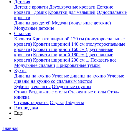
Детская
Детские кровати
Двухъярусные кровати
Детские
кровати - домик
Кроватки для малышей
Односпальные
кровати
Диваны для детей
Модули (модульные детские)
Модульные детские
Спальня
Кровати
Кровати шириной 120 см (полутороспальные
кровати)
Кровати шириной 140 см (полутороспальные
кровати)
Кровати шириной 160 см (двуспальные
кровати)
Кровати шириной 180 см (двуспальные
кровати)
Кровати шириной 200 см
... Показать все
Модульные спальни
Прикроватные тумбы
Кухня
Диваны на кухню
Угловые диваны на кухню
Угловые
диваны на кухню со спальным местом
Буфеты, серванты
Обеденные группы
Столы
Раздвижные столы
Стеклянные столы
Стол-
книжка
Стулья, табуреты
Стулья
Табуреты
Распродажа
Еще
Главная