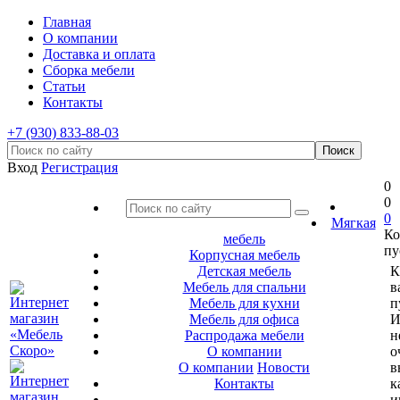
Главная
О компании
Доставка и оплата
Сборка мебели
Статьи
Контакты
+7 (930) 833-88-03
Вход
Регистрация
0
0
0
Мягкая
Ко
мебель
пу
Корпусная мебель
Детская мебель
К
Мебель для спальни
в
Мебель для кухни
п
Мебель для офиса
И
Распродажа мебели
н
О компании
о
О компании
Новости
в
Контакты
к
и