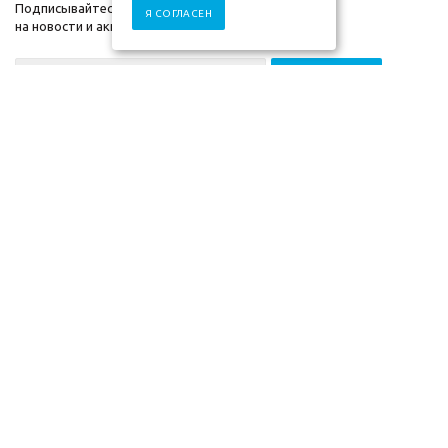
Подписывайтесь
Я СОГЛАСЕН
на новости и акции
+7 (930) 833-88-03
2009-2026г. ©"Мебель-
Компания
скоро" mebel-skoro.ru
Помощь
Интернет магазин
Информация
мебели. Недорогая
мебель в Москве.
Информация указанная на сайте (описания и цены), не относится к
Публичной Оферте, а несет ознакомительный характер. Окончательная
цена, условия и сроки доставки, а также комплектация и другие
характеристики товаров - уточняются нашими менеджерами.