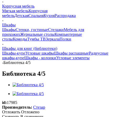
-
Корпусная мебель
Мягкая мебель
Корпусная
мебель
Детская
Спальня
Кухня
Распродажа
-
Шкафы
Шкафы
Стенки, гостиные
Стелажи
Мебель для
прихожих
Журнальные столы
Компьютерные
столы
Комоды
Тумбы ТВ
Зеркала
Полки
-
Шкафы для книг (библиотеки)
Шкафы-купе
Угловые шкафы
Шкафы распашные
Радиусные
шкафы-купе
Шкафы - колонки
Угловые элементы
-
Библиотека 4/5
Библиотека 4/5
id:
17985
Производитель:
Стезар
Отложить
Отложено
Сравнить
В сравнении