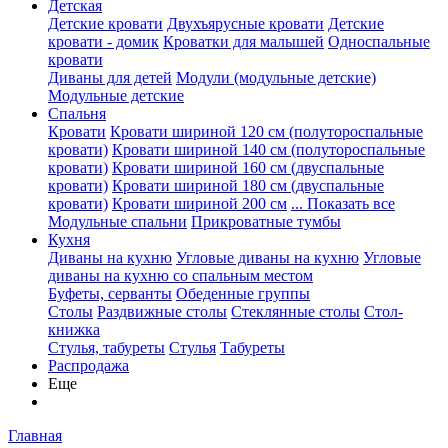
Детская
Детские кровати
Двухъярусные кровати
Детские
кровати - домик
Кроватки для малышей
Односпальные
кровати
Диваны для детей
Модули (модульные детские)
Модульные детские
Спальня
Кровати
Кровати шириной 120 см (полутороспальные
кровати)
Кровати шириной 140 см (полутороспальные
кровати)
Кровати шириной 160 см (двуспальные
кровати)
Кровати шириной 180 см (двуспальные
кровати)
Кровати шириной 200 см
... Показать все
Модульные спальни
Прикроватные тумбы
Кухня
Диваны на кухню
Угловые диваны на кухню
Угловые
диваны на кухню со спальным местом
Буфеты, серванты
Обеденные группы
Столы
Раздвижные столы
Стеклянные столы
Стол-
книжка
Стулья, табуреты
Стулья
Табуреты
Распродажа
Еще
Главная