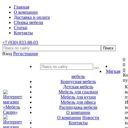
Главная
О компании
Доставка и оплата
Сборка мебели
Статьи
Контакты
+7 (930) 833-88-03
Вход
Регистрация
0
0
0
Мягкая
Ко
мебель
пу
Корпусная мебель
Детская мебель
К
Мебель для спальни
в
Мебель для кухни
п
Мебель для офиса
И
Распродажа мебели
н
О компании
о
О компании
Новости
в
Контакты
к
и