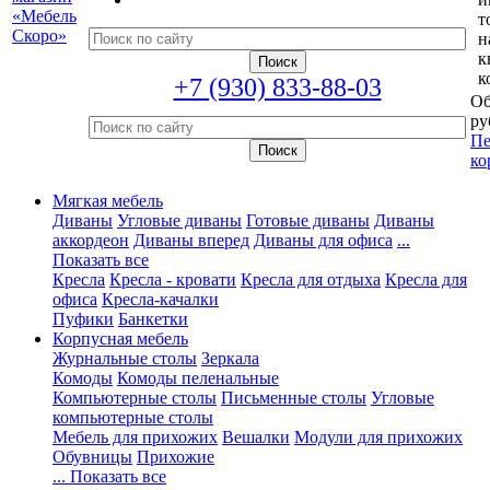
т
н
к
к
+7 (930) 833-88-03
Об
ру
Пе
ко
Мягкая мебель
Диваны
Угловые диваны
Готовые диваны
Диваны
аккордеон
Диваны вперед
Диваны для офиса
...
Показать все
Кресла
Кресла - кровати
Кресла для отдыха
Кресла для
офиса
Кресла-качалки
Пуфики
Банкетки
Корпусная мебель
Журнальные столы
Зеркала
Комоды
Комоды пеленальные
Компьютерные столы
Письменные столы
Угловые
компьютерные столы
Мебель для прихожих
Вешалки
Модули для прихожих
Обувницы
Прихожие
... Показать все