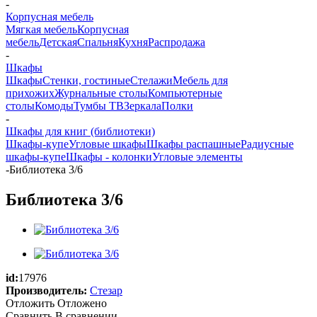
-
Корпусная мебель
Мягкая мебель
Корпусная
мебель
Детская
Спальня
Кухня
Распродажа
-
Шкафы
Шкафы
Стенки, гостиные
Стелажи
Мебель для
прихожих
Журнальные столы
Компьютерные
столы
Комоды
Тумбы ТВ
Зеркала
Полки
-
Шкафы для книг (библиотеки)
Шкафы-купе
Угловые шкафы
Шкафы распашные
Радиусные
шкафы-купе
Шкафы - колонки
Угловые элементы
-
Библиотека 3/6
Библиотека 3/6
id:
17976
Производитель:
Стезар
Отложить
Отложено
Сравнить
В сравнении