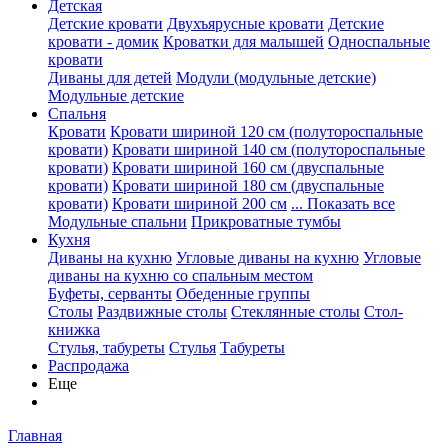
Детская
Детские кровати
Двухъярусные кровати
Детские
кровати - домик
Кроватки для малышей
Односпальные
кровати
Диваны для детей
Модули (модульные детские)
Модульные детские
Спальня
Кровати
Кровати шириной 120 см (полутороспальные
кровати)
Кровати шириной 140 см (полутороспальные
кровати)
Кровати шириной 160 см (двуспальные
кровати)
Кровати шириной 180 см (двуспальные
кровати)
Кровати шириной 200 см
... Показать все
Модульные спальни
Прикроватные тумбы
Кухня
Диваны на кухню
Угловые диваны на кухню
Угловые
диваны на кухню со спальным местом
Буфеты, серванты
Обеденные группы
Столы
Раздвижные столы
Стеклянные столы
Стол-
книжка
Стулья, табуреты
Стулья
Табуреты
Распродажа
Еще
Главная