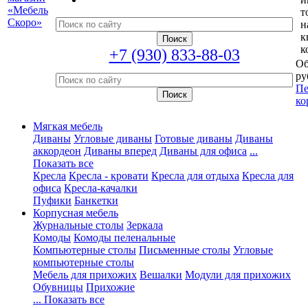
т
н
к
к
+7 (930) 833-88-03
Об
ру
Пе
ко
Мягкая мебель
Диваны
Угловые диваны
Готовые диваны
Диваны
аккордеон
Диваны вперед
Диваны для офиса
...
Показать все
Кресла
Кресла - кровати
Кресла для отдыха
Кресла для
офиса
Кресла-качалки
Пуфики
Банкетки
Корпусная мебель
Журнальные столы
Зеркала
Комоды
Комоды пеленальные
Компьютерные столы
Письменные столы
Угловые
компьютерные столы
Мебель для прихожих
Вешалки
Модули для прихожих
Обувницы
Прихожие
... Показать все