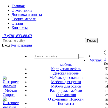
Главная
О компании
Доставка и оплата
Сборка мебели
Статьи
Контакты
+7 (930) 833-88-03
Вход
Регистрация
0
0
0
Мягкая
Ко
мебель
пу
Корпусная мебель
Детская мебель
К
Мебель для спальни
в
Мебель для кухни
п
Мебель для офиса
И
Распродажа мебели
н
О компании
о
О компании
Новости
в
Контакты
к
и