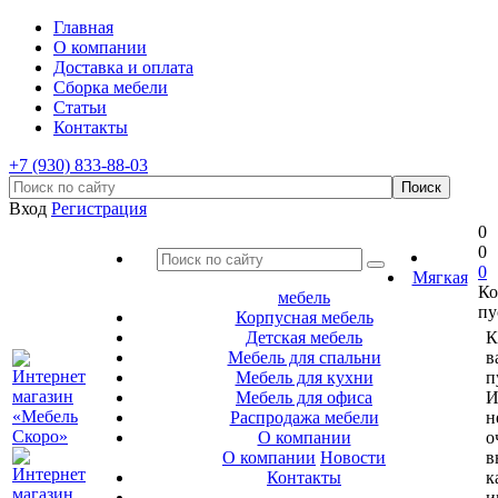
Главная
О компании
Доставка и оплата
Сборка мебели
Статьи
Контакты
+7 (930) 833-88-03
Вход
Регистрация
0
0
0
Мягкая
Ко
мебель
пу
Корпусная мебель
Детская мебель
К
Мебель для спальни
в
Мебель для кухни
п
Мебель для офиса
И
Распродажа мебели
н
О компании
о
О компании
Новости
в
Контакты
к
и