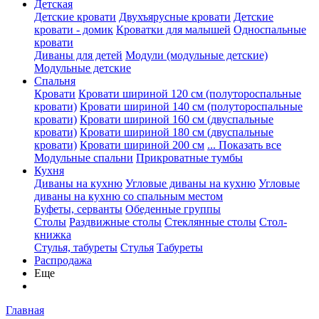
Детская
Детские кровати
Двухъярусные кровати
Детские
кровати - домик
Кроватки для малышей
Односпальные
кровати
Диваны для детей
Модули (модульные детские)
Модульные детские
Спальня
Кровати
Кровати шириной 120 см (полутороспальные
кровати)
Кровати шириной 140 см (полутороспальные
кровати)
Кровати шириной 160 см (двуспальные
кровати)
Кровати шириной 180 см (двуспальные
кровати)
Кровати шириной 200 см
... Показать все
Модульные спальни
Прикроватные тумбы
Кухня
Диваны на кухню
Угловые диваны на кухню
Угловые
диваны на кухню со спальным местом
Буфеты, серванты
Обеденные группы
Столы
Раздвижные столы
Стеклянные столы
Стол-
книжка
Стулья, табуреты
Стулья
Табуреты
Распродажа
Еще
Главная