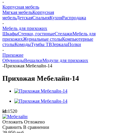
-
Корпусная мебель
Мягкая мебель
Корпусная
мебель
Детская
Спальня
Кухня
Распродажа
-
Мебель для прихожих
Шкафы
Стенки, гостиные
Стелажи
Мебель для
прихожих
Журнальные столы
Компьютерные
столы
Комоды
Тумбы ТВ
Зеркала
Полки
-
Прихожие
Обувницы
Вешалки
Модули для прихожих
-
Прихожая Мебелайн-14
Прихожая Мебелайн-14
id:
1520
Отложить
Отложено
Сравнить
В сравнении
29 950
руб.