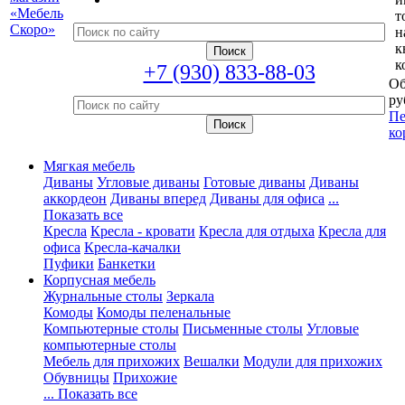
т
н
к
к
+7 (930) 833-88-03
Об
ру
Пе
ко
Мягкая мебель
Диваны
Угловые диваны
Готовые диваны
Диваны
аккордеон
Диваны вперед
Диваны для офиса
...
Показать все
Кресла
Кресла - кровати
Кресла для отдыха
Кресла для
офиса
Кресла-качалки
Пуфики
Банкетки
Корпусная мебель
Журнальные столы
Зеркала
Комоды
Комоды пеленальные
Компьютерные столы
Письменные столы
Угловые
компьютерные столы
Мебель для прихожих
Вешалки
Модули для прихожих
Обувницы
Прихожие
... Показать все