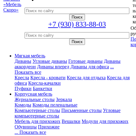
т
н
к
к
+7 (930) 833-88-03
Об
ру
Пе
ко
Мягкая мебель
Диваны
Угловые диваны
Готовые диваны
Диваны
аккордеон
Диваны вперед
Диваны для офиса
...
Показать все
Кресла
Кресла - кровати
Кресла для отдыха
Кресла для
офиса
Кресла-качалки
Пуфики
Банкетки
Корпусная мебель
Журнальные столы
Зеркала
Комоды
Комоды пеленальные
Компьютерные столы
Письменные столы
Угловые
компьютерные столы
Мебель для прихожих
Вешалки
Модули для прихожих
Обувницы
Прихожие
... Показать все