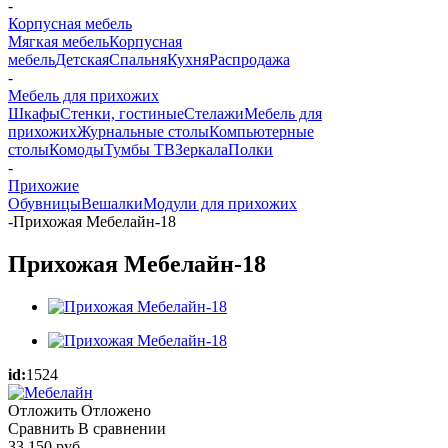
-
Корпусная мебель
Мягкая мебель
Корпусная
мебель
Детская
Спальня
Кухня
Распродажа
-
Мебель для прихожих
Шкафы
Стенки, гостиные
Стелажи
Мебель для
прихожих
Журнальные столы
Компьютерные
столы
Комоды
Тумбы ТВ
Зеркала
Полки
-
Прихожие
Обувницы
Вешалки
Модули для прихожих
-
Прихожая Мебелайн-18
Прихожая Мебелайн-18
id:
1524
Отложить
Отложено
Сравнить
В сравнении
33 150
руб.