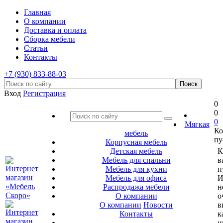
Главная
О компании
Доставка и оплата
Сборка мебели
Статьи
Контакты
+7 (930) 833-88-03
Вход
Регистрация
0
0
0
Мягкая
Ко
мебель
пу
Корпусная мебель
Детская мебель
К
Мебель для спальни
в
Мебель для кухни
п
Мебель для офиса
И
Распродажа мебели
н
О компании
о
О компании
Новости
в
Контакты
к
и