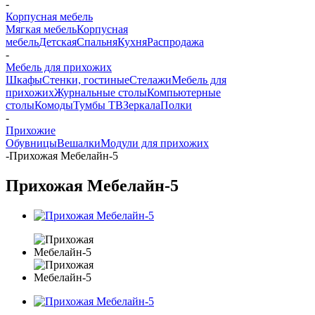
-
Корпусная мебель
Мягкая мебель
Корпусная
мебель
Детская
Спальня
Кухня
Распродажа
-
Мебель для прихожих
Шкафы
Стенки, гостиные
Стелажи
Мебель для
прихожих
Журнальные столы
Компьютерные
столы
Комоды
Тумбы ТВ
Зеркала
Полки
-
Прихожие
Обувницы
Вешалки
Модули для прихожих
-
Прихожая Мебелайн-5
Прихожая Мебелайн-5