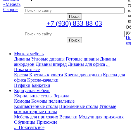
т
н
к
к
+7 (930) 833-88-03
Об
ру
Пе
ко
Мягкая мебель
Диваны
Угловые диваны
Готовые диваны
Диваны
аккордеон
Диваны вперед
Диваны для офиса
...
Показать все
Кресла
Кресла - кровати
Кресла для отдыха
Кресла для
офиса
Кресла-качалки
Пуфики
Банкетки
Корпусная мебель
Журнальные столы
Зеркала
Комоды
Комоды пеленальные
Компьютерные столы
Письменные столы
Угловые
компьютерные столы
Мебель для прихожих
Вешалки
Модули для прихожих
Обувницы
Прихожие
... Показать все