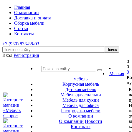
Главная
О компании
Доставка и оплата
Сборка мебели
Статьи
Контакты
+7 (930) 833-88-03
Вход
Регистрация
0
0
0
Мягкая
Ко
мебель
пу
Корпусная мебель
Детская мебель
К
Мебель для спальни
в
Мебель для кухни
п
Мебель для офиса
И
Распродажа мебели
н
О компании
о
О компании
Новости
в
Контакты
к
и