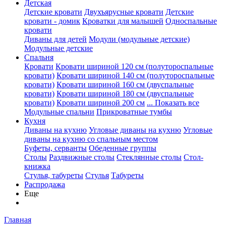
Детская
Детские кровати
Двухъярусные кровати
Детские
кровати - домик
Кроватки для малышей
Односпальные
кровати
Диваны для детей
Модули (модульные детские)
Модульные детские
Спальня
Кровати
Кровати шириной 120 см (полутороспальные
кровати)
Кровати шириной 140 см (полутороспальные
кровати)
Кровати шириной 160 см (двуспальные
кровати)
Кровати шириной 180 см (двуспальные
кровати)
Кровати шириной 200 см
... Показать все
Модульные спальни
Прикроватные тумбы
Кухня
Диваны на кухню
Угловые диваны на кухню
Угловые
диваны на кухню со спальным местом
Буфеты, серванты
Обеденные группы
Столы
Раздвижные столы
Стеклянные столы
Стол-
книжка
Стулья, табуреты
Стулья
Табуреты
Распродажа
Еще
Главная