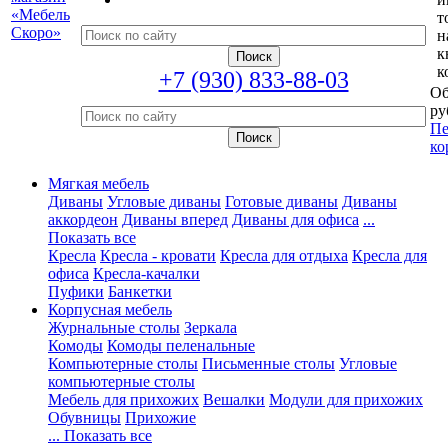
т
н
к
к
+7 (930) 833-88-03
Об
ру
Пе
ко
Мягкая мебель
Диваны
Угловые диваны
Готовые диваны
Диваны
аккордеон
Диваны вперед
Диваны для офиса
...
Показать все
Кресла
Кресла - кровати
Кресла для отдыха
Кресла для
офиса
Кресла-качалки
Пуфики
Банкетки
Корпусная мебель
Журнальные столы
Зеркала
Комоды
Комоды пеленальные
Компьютерные столы
Письменные столы
Угловые
компьютерные столы
Мебель для прихожих
Вешалки
Модули для прихожих
Обувницы
Прихожие
... Показать все