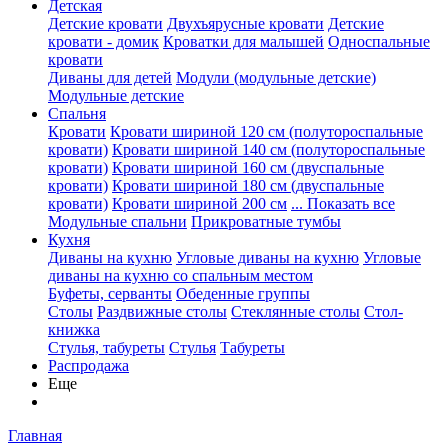
Детская
Детские кровати
Двухъярусные кровати
Детские
кровати - домик
Кроватки для малышей
Односпальные
кровати
Диваны для детей
Модули (модульные детские)
Модульные детские
Спальня
Кровати
Кровати шириной 120 см (полутороспальные
кровати)
Кровати шириной 140 см (полутороспальные
кровати)
Кровати шириной 160 см (двуспальные
кровати)
Кровати шириной 180 см (двуспальные
кровати)
Кровати шириной 200 см
... Показать все
Модульные спальни
Прикроватные тумбы
Кухня
Диваны на кухню
Угловые диваны на кухню
Угловые
диваны на кухню со спальным местом
Буфеты, серванты
Обеденные группы
Столы
Раздвижные столы
Стеклянные столы
Стол-
книжка
Стулья, табуреты
Стулья
Табуреты
Распродажа
Еще
Главная