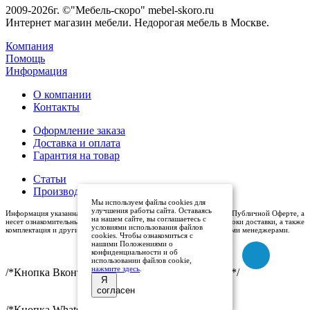
2009-2026г. ©"Мебель-скоро" mebel-skoro.ru
Интернет магазин мебели. Недорогая мебель в Москве.
Компания
Помощь
Информация
О компании
Контакты
Оформление заказа
Доставка и оплата
Гарантия на товар
Статьи
Производители
Мы используем файлы cookies для
улучшения работы сайта. Оставаясь
Информация указанная на сайте (описания и цены), не относится к Публичной Оферте, а
на нашем сайте, вы соглашаетесь с
несет ознакомительный характер. Окончательная цена, условия и сроки доставки, а также
условиями использования файлов
комплектация и другие характеристики товаров - уточняются нашими менеджерами.
cookies. Чтобы ознакомиться с
нашими Положениями о
конфиденциальности и об
использовании файлов cookie,
нажмите здесь
.
/*Кнопка Вконтакте (международный логотип)*/
Я
согласен
/*Кнопка Whatsapp*/