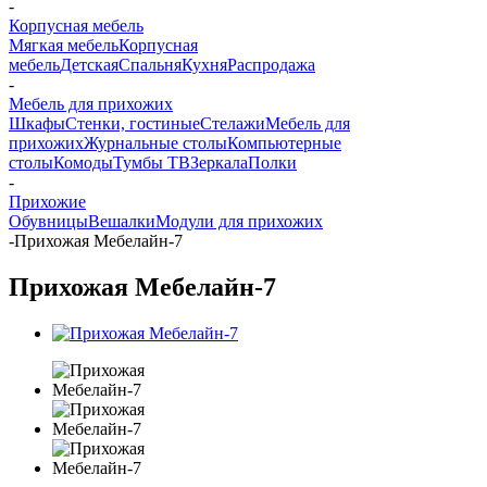
-
Корпусная мебель
Мягкая мебель
Корпусная
мебель
Детская
Спальня
Кухня
Распродажа
-
Мебель для прихожих
Шкафы
Стенки, гостиные
Стелажи
Мебель для
прихожих
Журнальные столы
Компьютерные
столы
Комоды
Тумбы ТВ
Зеркала
Полки
-
Прихожие
Обувницы
Вешалки
Модули для прихожих
-
Прихожая Мебелайн-7
Прихожая Мебелайн-7