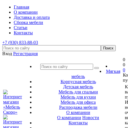
Главная
О компании
Доставка и оплата
Сборка мебели
Статьи
Контакты
+7 (930) 833-88-03
Вход
Регистрация
0
0
0
Мягкая
Ко
мебель
пу
Корпусная мебель
Детская мебель
К
Мебель для спальни
в
Мебель для кухни
п
Мебель для офиса
И
Распродажа мебели
н
О компании
о
О компании
Новости
в
Контакты
к
и