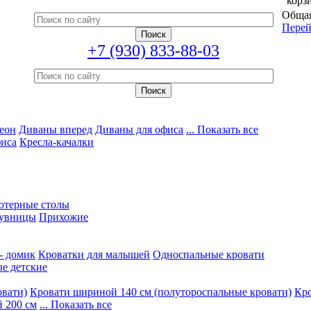
корз
Общая
Перей
+7 (930) 833-88-03
еон
Диваны вперед
Диваны для офиса
... Показать все
фиса
Кресла-качалки
ютерные столы
увницы
Прихожие
- домик
Кроватки для малышей
Односпальные кровати
е детские
овати)
Кровати шириной 140 см (полутороспальные кровати)
Кро
 200 см
... Показать все