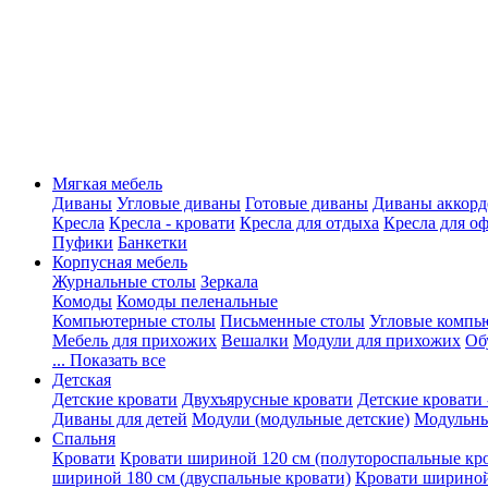
Мягкая мебель
Диваны
Угловые диваны
Готовые диваны
Диваны аккорд
Кресла
Кресла - кровати
Кресла для отдыха
Кресла для о
Пуфики
Банкетки
Корпусная мебель
Журнальные столы
Зеркала
Комоды
Комоды пеленальные
Компьютерные столы
Письменные столы
Угловые компь
Мебель для прихожих
Вешалки
Модули для прихожих
Об
... Показать все
Детская
Детские кровати
Двухъярусные кровати
Детские кровати 
Диваны для детей
Модули (модульные детские)
Модульны
Спальня
Кровати
Кровати шириной 120 см (полутороспальные кр
шириной 180 см (двуспальные кровати)
Кровати шириной