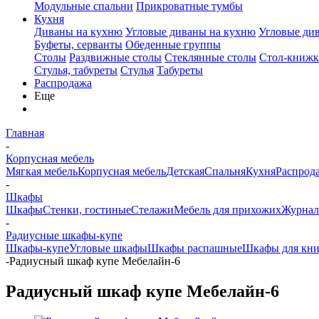
Модульные спальни
Прикроватные тумбы
Кухня
Диваны на кухню
Угловые диваны на кухню
Угловые ди
Буфеты, серванты
Обеденные группы
Столы
Раздвижные столы
Стеклянные столы
Стол-книжк
Стулья, табуреты
Стулья
Табуреты
Распродажа
Еще
Главная
-
Корпусная мебель
Мягкая мебель
Корпусная мебель
Детская
Спальня
Кухня
Распрод
-
Шкафы
Шкафы
Стенки, гостиные
Стелажи
Мебель для прихожих
Журнал
-
Радиусные шкафы-купе
Шкафы-купе
Угловые шкафы
Шкафы распашные
Шкафы для кни
-
Радиусный шкаф купе Мебелайн-6
Радиусный шкаф купе Мебелайн-6