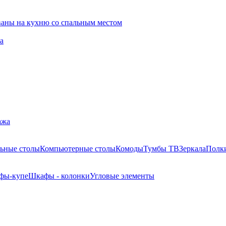
ваны на кухню со спальным местом
а
ажа
ьные столы
Компьютерные столы
Комоды
Тумбы ТВ
Зеркала
Полк
фы-купе
Шкафы - колонки
Угловые элементы