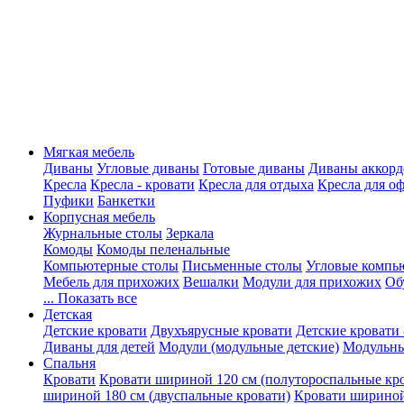
Мягкая мебель
Диваны
Угловые диваны
Готовые диваны
Диваны аккорд
Кресла
Кресла - кровати
Кресла для отдыха
Кресла для о
Пуфики
Банкетки
Корпусная мебель
Журнальные столы
Зеркала
Комоды
Комоды пеленальные
Компьютерные столы
Письменные столы
Угловые компь
Мебель для прихожих
Вешалки
Модули для прихожих
Об
... Показать все
Детская
Детские кровати
Двухъярусные кровати
Детские кровати 
Диваны для детей
Модули (модульные детские)
Модульны
Спальня
Кровати
Кровати шириной 120 см (полутороспальные кр
шириной 180 см (двуспальные кровати)
Кровати шириной