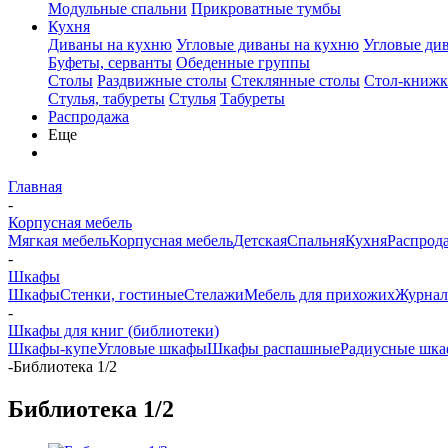
Модульные спальни
Прикроватные тумбы
Кухня
Диваны на кухню
Угловые диваны на кухню
Угловые ди
Буфеты, серванты
Обеденные группы
Столы
Раздвижные столы
Стеклянные столы
Стол-книжк
Стулья, табуреты
Стулья
Табуреты
Распродажа
Еще
Главная
-
Корпусная мебель
Мягкая мебель
Корпусная мебель
Детская
Спальня
Кухня
Распрод
-
Шкафы
Шкафы
Стенки, гостиные
Стелажи
Мебель для прихожих
Журнал
-
Шкафы для книг (библиотеки)
Шкафы-купе
Угловые шкафы
Шкафы распашные
Радиусные шка
-
Библиотека 1/2
Библиотека 1/2